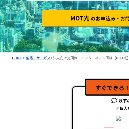
MOT光
のお申込み・お
HOME
>
製品・サービス
>法人向け光回線・インターネット回線【MOT光
すぐできる
以下
※個人