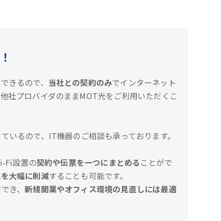
！
約できるので、
当社との契約のみ
でインターネット
他社プロバイダのままMOT光をご利用いただくこ
ているので、IT機器のご相談も承っております。
-Fi設置の
契約や伝票を一つにまとめる
ことがで
理を大幅に削減
することも可能です。
ができ、
新規開業やオフィス環境の見直しには最適