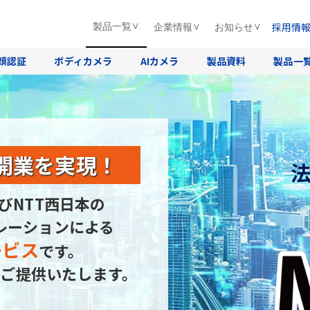
採用情
製品一覧
企業情報
お知らせ
顔認証
ボディカメラ
AIカメラ
製品資料
製品一
開業を実現！
びNTT西日本の
レーションによる
ービス
です。
ご提供いたします。