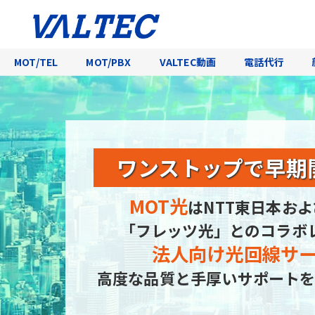
MOT/TEL
MOT/PBX
VALTEC動画
電話代行
ワンストップで
早期
MOT光
はNTT東日本およ
「フレッツ光」とのコラボ
法人向け光回線サ
高度な品質と手厚いサポートを