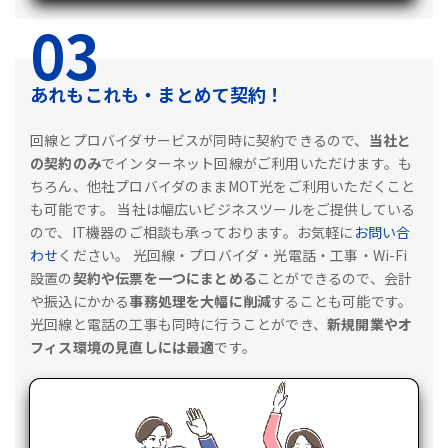
03
あれもこれも・まとめて契約！
回線とプロバイダサービスが同時に契約できるので、
当社と
の契約のみ
でインターネット回線がご利用いただけます。も
ちろん、他社プロバイダのままMOT光をご利用いただくこと
も可能です。
当社は幅広いビジネスツールをご提供している
ので、IT機器のご相談も承っております。お気軽に
お問い合
わせ
ください。
光回線・プロバイダ・光電話・工事・Wi-Fi
設置の
契約や伝票を一つにまとめる
ことができるので、会計
や振込にかかる
事務処理を大幅に削減
することも可能です。
光回線と電話の工事も同時に行うことができ、
新規開業やオ
フィス環境の見直しには最適
です。