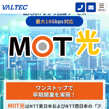
MENU
法人向けひかり回線サービス
最大10Gbps対応
ワンストップで
早期開業を実現！
MOT光
はNTT東日本およびNTT西日本の
「フ