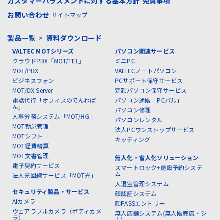
カスタマーハラスメントに対する基本方針
免責事項
お問い合わせ
サイトマップ
製品一覧
>
資料ダウンロード
VALTEC MOTシリーズ
パソコン関連サービス
クラウドPBX「MOT/TEL」
ミニPC
MOT/PBX
VALTECノートパソコン
ビジネスフォン
PCサポート保守サービス
MOT/DX Server
定額パソコン保守サービス
電話代行「オフィスのでんわば
パソコン通販「PCバル」
ん」
パソコン修理
人事労務システム「MOT/HG」
パソコンレンタル
MOT勤怠管理
法人PCワンストップサービス
MOTシフト
キッティング
MOT経費精算
MOT文書管理
無人化・省人化ソリューション
電子契約サービス
スマートロック+施設予約システ
ム
法人光回線サービス「MOT光」
入退室管理システム
セキュリティ製品・サービス
顔認証システム
AIカメラ
顔PASSエントリー
ウェアラブルカメラ（ボディカメ
無人店舗システム(無人販売店・ジ
ラ）
ム)