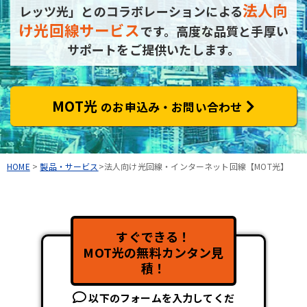
法人向
レッツ光」とのコラボレーションによる
け光回線サービス
です。
高度な品質と手厚い
サポートをご提供いたします。
MOT光
のお申込み・お問い合わせ
HOME
>
製品・サービス
>法人向け光回線・インターネット回線【MOT光】
すぐできる！
MOT光の無料カンタン見
積！
以下のフォームを入力してくだ