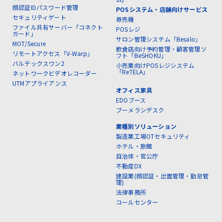
顔認証IDパスワード管理
POSシステム・店舗向けサービス
セキュリティゲート
券売機
ファイル共有サーバー「コネクト
POSレジ
ガード」
サロン管理システム「Besalo」
MOT/Secure
飲食店向け予約管理・顧客管理ソ
リモートアクセス「V-Warp」
フト「BeSHOKU」
バルテックスワン2
小売業向けPOSレジシステム
「ReTELA」
ネットワークビデオレコーダー
UTMアプライアンス
オフィス家具
EDOブース
ブーメランデスク
業種別ソリューション
製造業工場OTセキュリティ
ホテル・旅館
自治体・官公庁
不動産DX
建設業(顔認証・出面管理・勤怠管
理)
法律事務所
コールセンター