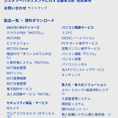
カスタマーハラスメントに対する基本方針
免責事項
お問い合わせ
サイトマップ
製品一覧
>
資料ダウンロード
VALTEC MOTシリーズ
パソコン関連サービス
クラウドPBX「MOT/TEL」
ミニPC
MOT/PBX
VALTECノートパソコン
ビジネスフォン
PCサポート保守サービス
MOT/DX Server
定額パソコン保守サービス
電話代行「オフィスのでんわば
パソコン通販「PCバル」
ん」
パソコン修理
人事労務システム「MOT/HG」
パソコンレンタル
MOT勤怠管理
法人PCワンストップサービス
MOTシフト
キッティング
MOT経費精算
MOT文書管理
無人化・省人化ソリューション
電子契約サービス
スマートロック+施設予約システ
ム
法人光回線サービス「MOT光」
入退室管理システム
セキュリティ製品・サービス
顔認証システム
AIカメラ
顔PASSエントリー
ウェアラブルカメラ（ボディカメ
無人店舗システム(無人販売店・ジ
ラ）
ム)