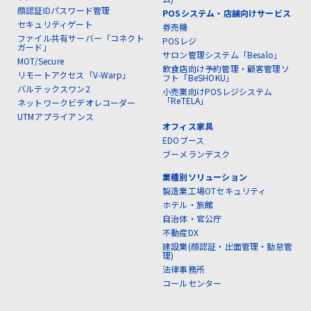
顔認証IDパスワード管理
POSシステム・店舗向けサービス
セキュリティゲート
券売機
ファイル共有サーバー「コネクト
POSレジ
ガード」
サロン管理システム「Besalo」
MOT/Secure
飲食店向け予約管理・顧客管理ソ
リモートアクセス「V-Warp」
フト「BeSHOKU」
バルテックスワン2
小売業向けPOSレジシステム
「ReTELA」
ネットワークビデオレコーダー
UTMアプライアンス
オフィス家具
EDOブース
ブーメランデスク
業種別ソリューション
製造業工場OTセキュリティ
ホテル・旅館
自治体・官公庁
不動産DX
建設業(顔認証・出面管理・勤怠管
理)
法律事務所
コールセンター