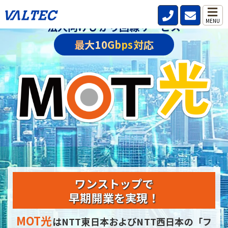
MENU
法人向けひかり回線サービス
最大10Gbps対応
ワンストップで
早期開業を実現！
MOT光
はNTT東日本およびNTT西日本の
「フ