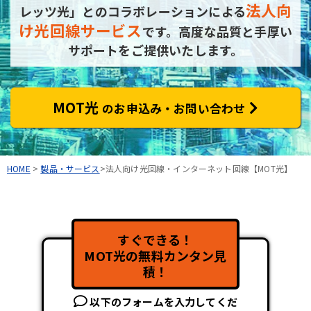
法人向
レッツ光」とのコラボレーションによる
け光回線サービス
です。
高度な品質と手厚い
サポートをご提供いたします。
MOT光
のお申込み・お問い合わせ
HOME
>
製品・サービス
>法人向け光回線・インターネット回線【MOT光】
すぐできる！
MOT光の無料カンタン見
積！
以下のフォームを入力してくだ