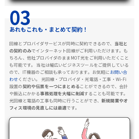
03
あれもこれも・まとめて契約！
回線とプロバイダサービスが同時に契約できるので、
当社と
の契約のみ
でインターネット回線がご利用いただけます。も
ちろん、他社プロバイダのままMOT光をご利用いただくこと
も可能です。
当社は幅広いビジネスツールをご提供している
ので、IT機器のご相談も承っております。お気軽に
お問い合
わせ
ください。
光回線・プロバイダ・光電話・工事・Wi-Fi
設置の
契約や伝票を一つにまとめる
ことができるので、会計
や振込にかかる
事務処理を大幅に削減
することも可能です。
光回線と電話の工事も同時に行うことができ、
新規開業やオ
フィス環境の見直しには最適
です。