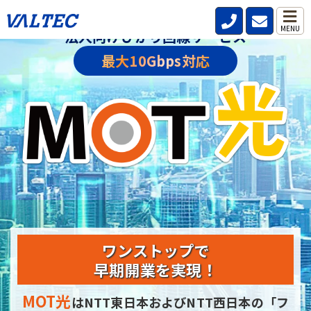
MENU
法人向けひかり回線サービス
最大10Gbps対応
ワンストップで
早期開業を実現！
MOT光
はNTT東日本およびNTT西日本の
「フ