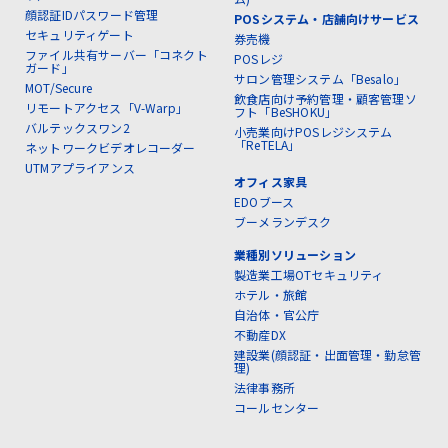
顔認証IDパスワード管理
POSシステム・店舗向けサービス
セキュリティゲート
券売機
ファイル共有サーバー「コネクト
POSレジ
ガード」
サロン管理システム「Besalo」
MOT/Secure
飲食店向け予約管理・顧客管理ソ
リモートアクセス「V-Warp」
フト「BeSHOKU」
バルテックスワン2
小売業向けPOSレジシステム
「ReTELA」
ネットワークビデオレコーダー
UTMアプライアンス
オフィス家具
EDOブース
ブーメランデスク
業種別ソリューション
製造業工場OTセキュリティ
ホテル・旅館
自治体・官公庁
不動産DX
建設業(顔認証・出面管理・勤怠管
理)
法律事務所
コールセンター