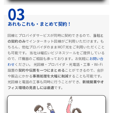
03
あれもこれも・まとめて契約！
回線とプロバイダサービスが同時に契約できるので、
当社と
の契約のみ
でインターネット回線がご利用いただけます。も
ちろん、他社プロバイダのままMOT光をご利用いただくこと
も可能です。
当社は幅広いビジネスツールをご提供している
ので、IT機器のご相談も承っております。お気軽に
お問い合
わせ
ください。
光回線・プロバイダ・光電話・工事・Wi-Fi
設置の
契約や伝票を一つにまとめる
ことができるので、会計
や振込にかかる
事務処理を大幅に削減
することも可能です。
光回線と電話の工事も同時に行うことができ、
新規開業やオ
フィス環境の見直しには最適
です。