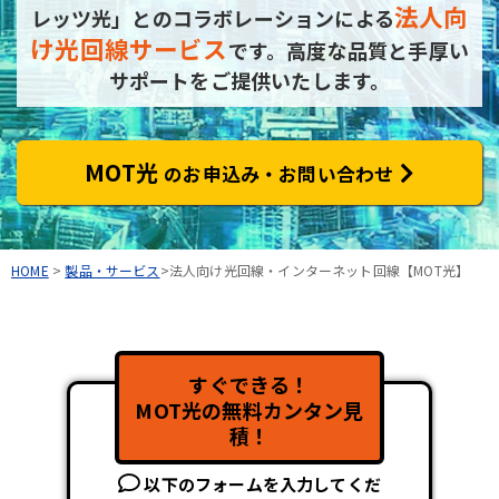
法人向
レッツ光」とのコラボレーションによる
け光回線サービス
です。
高度な品質と手厚い
サポートをご提供いたします。
MOT光
のお申込み・お問い合わせ
HOME
>
製品・サービス
>法人向け光回線・インターネット回線【MOT光】
すぐできる！
MOT光の無料カンタン見
積！
以下のフォームを入力してくだ