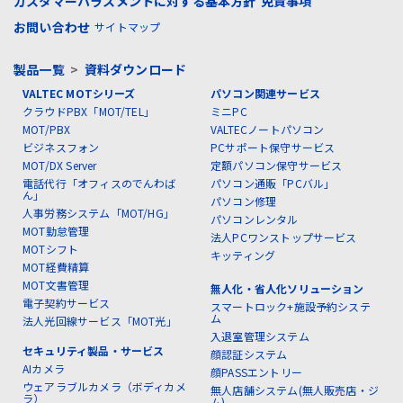
カスタマーハラスメントに対する基本方針
免責事項
お問い合わせ
サイトマップ
製品一覧
>
資料ダウンロード
VALTEC MOTシリーズ
パソコン関連サービス
クラウドPBX「MOT/TEL」
ミニPC
MOT/PBX
VALTECノートパソコン
ビジネスフォン
PCサポート保守サービス
MOT/DX Server
定額パソコン保守サービス
電話代行「オフィスのでんわば
パソコン通販「PCバル」
ん」
パソコン修理
人事労務システム「MOT/HG」
パソコンレンタル
MOT勤怠管理
法人PCワンストップサービス
MOTシフト
キッティング
MOT経費精算
MOT文書管理
無人化・省人化ソリューション
電子契約サービス
スマートロック+施設予約システ
ム
法人光回線サービス「MOT光」
入退室管理システム
セキュリティ製品・サービス
顔認証システム
AIカメラ
顔PASSエントリー
ウェアラブルカメラ（ボディカメ
無人店舗システム(無人販売店・ジ
ラ）
ム)