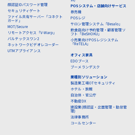
顔認証IDパスワード管理
POSシステム・店舗向けサービス
セキュリティゲート
券売機
ファイル共有サーバー「コネクト
POSレジ
ガード」
サロン管理システム「Besalo」
MOT/Secure
飲食店向け予約管理・顧客管理ソ
リモートアクセス「V-Warp」
フト「BeSHOKU」
バルテックスワン2
小売業向けPOSレジシステム
「ReTELA」
ネットワークビデオレコーダー
UTMアプライアンス
オフィス家具
EDOブース
ブーメランデスク
業種別ソリューション
製造業工場OTセキュリティ
ホテル・旅館
自治体・官公庁
不動産DX
建設業(顔認証・出面管理・勤怠管
理)
法律事務所
コールセンター