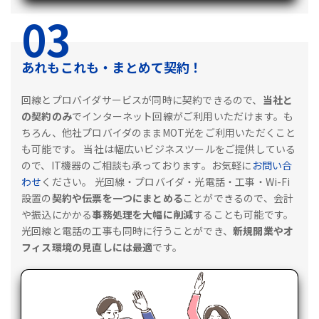
03
あれもこれも・まとめて契約！
回線とプロバイダサービスが同時に契約できるので、
当社と
の契約のみ
でインターネット回線がご利用いただけます。も
ちろん、他社プロバイダのままMOT光をご利用いただくこと
も可能です。
当社は幅広いビジネスツールをご提供している
ので、IT機器のご相談も承っております。お気軽に
お問い合
わせ
ください。
光回線・プロバイダ・光電話・工事・Wi-Fi
設置の
契約や伝票を一つにまとめる
ことができるので、会計
や振込にかかる
事務処理を大幅に削減
することも可能です。
光回線と電話の工事も同時に行うことができ、
新規開業やオ
フィス環境の見直しには最適
です。