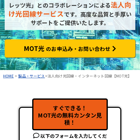
法人向
レッツ光」とのコラボレーションによる
け光回線サービス
です。
高度な品質と手厚い
サポートをご提供いたします。
MOT光
のお申込み・お問い合わせ
HOME
>
製品・サービス
>法人向け光回線・インターネット回線【MOT光】
すぐできる！
MOT光の無料カンタン見
積！
以下のフォームを入力してくだ