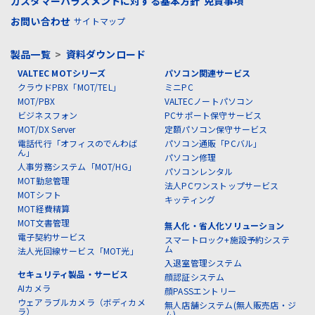
カスタマーハラスメントに対する基本方針
免責事項
お問い合わせ
サイトマップ
製品一覧
>
資料ダウンロード
VALTEC MOTシリーズ
パソコン関連サービス
クラウドPBX「MOT/TEL」
ミニPC
MOT/PBX
VALTECノートパソコン
ビジネスフォン
PCサポート保守サービス
MOT/DX Server
定額パソコン保守サービス
電話代行「オフィスのでんわば
パソコン通販「PCバル」
ん」
パソコン修理
人事労務システム「MOT/HG」
パソコンレンタル
MOT勤怠管理
法人PCワンストップサービス
MOTシフト
キッティング
MOT経費精算
MOT文書管理
無人化・省人化ソリューション
電子契約サービス
スマートロック+施設予約システ
ム
法人光回線サービス「MOT光」
入退室管理システム
セキュリティ製品・サービス
顔認証システム
AIカメラ
顔PASSエントリー
ウェアラブルカメラ（ボディカメ
無人店舗システム(無人販売店・ジ
ラ）
ム)