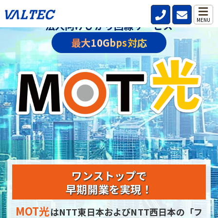
MENU
法人向けひかり回線サービス
最大10Gbps対応
ワンストップで
早期開業を実現！
MOT光
はNTT東日本およびNTT西日本の
「フ