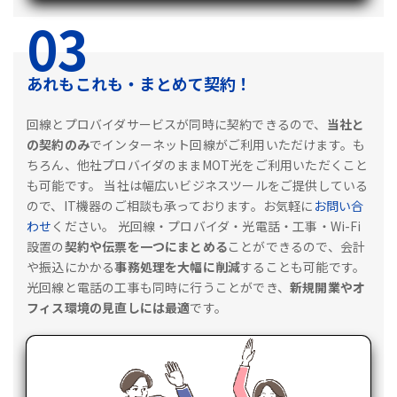
03
あれもこれも・まとめて契約！
回線とプロバイダサービスが同時に契約できるので、
当社と
の契約のみ
でインターネット回線がご利用いただけます。も
ちろん、他社プロバイダのままMOT光をご利用いただくこと
も可能です。
当社は幅広いビジネスツールをご提供している
ので、IT機器のご相談も承っております。お気軽に
お問い合
わせ
ください。
光回線・プロバイダ・光電話・工事・Wi-Fi
設置の
契約や伝票を一つにまとめる
ことができるので、会計
や振込にかかる
事務処理を大幅に削減
することも可能です。
光回線と電話の工事も同時に行うことができ、
新規開業やオ
フィス環境の見直しには最適
です。