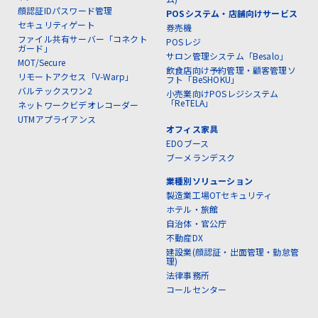
顔認証IDパスワード管理
POSシステム・店舗向けサービス
セキュリティゲート
券売機
ファイル共有サーバー「コネクト
POSレジ
ガード」
サロン管理システム「Besalo」
MOT/Secure
飲食店向け予約管理・顧客管理ソ
リモートアクセス「V-Warp」
フト「BeSHOKU」
バルテックスワン2
小売業向けPOSレジシステム
「ReTELA」
ネットワークビデオレコーダー
UTMアプライアンス
オフィス家具
EDOブース
ブーメランデスク
業種別ソリューション
製造業工場OTセキュリティ
ホテル・旅館
自治体・官公庁
不動産DX
建設業(顔認証・出面管理・勤怠管
理)
法律事務所
コールセンター