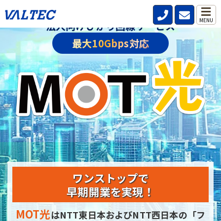
MENU
法人向けひかり回線サービス
最大10Gbps対応
ワンストップで
早期開業を実現！
MOT光
はNTT東日本およびNTT西日本の
「フ