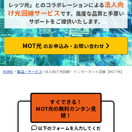
法人向
レッツ光」とのコラボレーションによる
け光回線サービス
です。
高度な品質と手厚い
サポートをご提供いたします。
MOT光
のお申込み・お問い合わせ
HOME
>
製品・サービス
>法人向け光回線・インターネット回線【MOT光】
すぐできる！
MOT光の無料カンタン見
積！
以下のフォームを入力してくだ