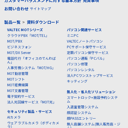
カスタマーハラスメントに対する基本方針
免責事項
お問い合わせ
サイトマップ
製品一覧
>
資料ダウンロード
VALTEC MOTシリーズ
パソコン関連サービス
クラウドPBX「MOT/TEL」
ミニPC
MOT/PBX
VALTECノートパソコン
ビジネスフォン
PCサポート保守サービス
MOT/DX Server
定額パソコン保守サービス
電話代行「オフィスのでんわば
パソコン通販「PCバル」
ん」
パソコン修理
人事労務システム「MOT/HG」
パソコンレンタル
MOT勤怠管理
法人PCワンストップサービス
MOTシフト
キッティング
MOT経費精算
MOT文書管理
無人化・省人化ソリューション
電子契約サービス
スマートロック+施設予約システ
ム
法人光回線サービス「MOT光」
入退室管理システム
セキュリティ製品・サービス
顔認証システム
AIカメラ
顔PASSエントリー
ウェアラブルカメラ（ボディカメ
無人店舗システム(無人販売店・ジ
ラ）
ム)