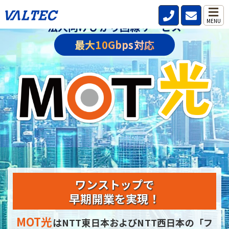
MENU
法人向けひかり回線サービス
最大10Gbps対応
ワンストップで
早期開業を実現！
MOT光
はNTT東日本およびNTT西日本の
「フ