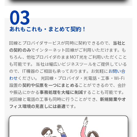
03
あれもこれも・まとめて契約！
回線とプロバイダサービスが同時に契約できるので、
当社と
の契約のみ
でインターネット回線がご利用いただけます。も
ちろん、他社プロバイダのままMOT光をご利用いただくこと
も可能です。
当社は幅広いビジネスツールをご提供している
ので、IT機器のご相談も承っております。お気軽に
お問い合
わせ
ください。
光回線・プロバイダ・光電話・工事・Wi-Fi
設置の
契約や伝票を一つにまとめる
ことができるので、会計
や振込にかかる
事務処理を大幅に削減
することも可能です。
光回線と電話の工事も同時に行うことができ、
新規開業やオ
フィス環境の見直しには最適
です。