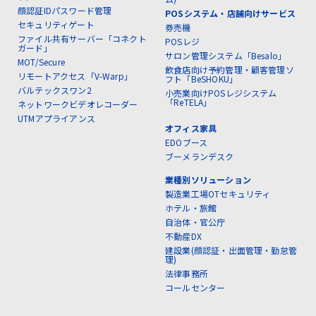
顔認証IDパスワード管理
POSシステム・店舗向けサービス
セキュリティゲート
券売機
ファイル共有サーバー「コネクト
POSレジ
ガード」
サロン管理システム「Besalo」
MOT/Secure
飲食店向け予約管理・顧客管理ソ
リモートアクセス「V-Warp」
フト「BeSHOKU」
バルテックスワン2
小売業向けPOSレジシステム
「ReTELA」
ネットワークビデオレコーダー
UTMアプライアンス
オフィス家具
EDOブース
ブーメランデスク
業種別ソリューション
製造業工場OTセキュリティ
ホテル・旅館
自治体・官公庁
不動産DX
建設業(顔認証・出面管理・勤怠管
理)
法律事務所
コールセンター