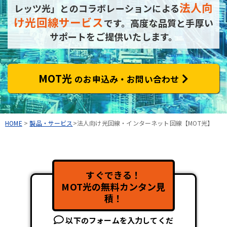
法人向
レッツ光」とのコラボレーションによる
け光回線サービス
です。
高度な品質と手厚い
サポートをご提供いたします。
MOT光
のお申込み・お問い合わせ
HOME
>
製品・サービス
>法人向け光回線・インターネット回線【MOT光】
すぐできる！
MOT光の無料カンタン見
積！
以下のフォームを入力してくだ