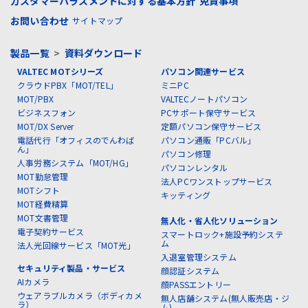
カスタマーハラスメントに対する基本方針
免責事項
お問い合わせ
サイトマップ
製品一覧
>
資料ダウンロード
VALTEC MOTシリーズ
パソコン関連サービス
クラウドPBX「MOT/TEL」
ミニPC
MOT/PBX
VALTECノートパソコン
ビジネスフォン
PCサポート保守サービス
MOT/DX Server
定額パソコン保守サービス
電話代行「オフィスのでんわば
パソコン通販「PCバル」
ん」
パソコン修理
人事労務システム「MOT/HG」
パソコンレンタル
MOT勤怠管理
法人PCワンストップサービス
MOTシフト
キッティング
MOT経費精算
MOT文書管理
無人化・省人化ソリューション
電子契約サービス
スマートロック+施設予約システ
ム
法人光回線サービス「MOT光」
入退室管理システム
セキュリティ製品・サービス
顔認証システム
AIカメラ
顔PASSエントリー
ウェアラブルカメラ（ボディカメ
無人店舗システム(無人販売店・ジ
ラ）
ム)