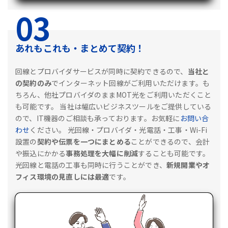
03
あれもこれも・まとめて契約！
回線とプロバイダサービスが同時に契約できるので、
当社と
の契約のみ
でインターネット回線がご利用いただけます。も
ちろん、他社プロバイダのままMOT光をご利用いただくこと
も可能です。
当社は幅広いビジネスツールをご提供している
ので、IT機器のご相談も承っております。お気軽に
お問い合
わせ
ください。
光回線・プロバイダ・光電話・工事・Wi-Fi
設置の
契約や伝票を一つにまとめる
ことができるので、会計
や振込にかかる
事務処理を大幅に削減
することも可能です。
光回線と電話の工事も同時に行うことができ、
新規開業やオ
フィス環境の見直しには最適
です。