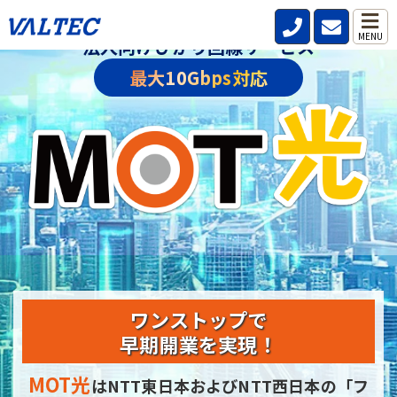
MENU
法人向けひかり回線サービス
最大10Gbps対応
ワンストップで
早期開業を実現！
MOT光
はNTT東日本およびNTT西日本の
「フ