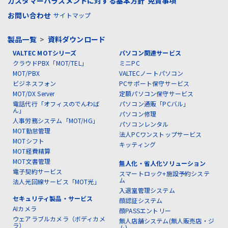
カスタマーハラスメントに対する基本方針
免責事項
お問い合わせ
サイトマップ
製品一覧
>
資料ダウンロード
VALTEC MOTシリーズ
パソコン関連サービス
クラウドPBX「MOT/TEL」
ミニPC
MOT/PBX
VALTECノートパソコン
ビジネスフォン
PCサポート保守サービス
MOT/DX Server
定額パソコン保守サービス
電話代行「オフィスのでんわば
パソコン通販「PCバル」
ん」
パソコン修理
人事労務システム「MOT/HG」
パソコンレンタル
MOT勤怠管理
法人PCワンストップサービス
MOTシフト
キッティング
MOT経費精算
MOT文書管理
無人化・省人化ソリューション
電子契約サービス
スマートロック+施設予約システ
ム
法人光回線サービス「MOT光」
入退室管理システム
セキュリティ製品・サービス
顔認証システム
AIカメラ
顔PASSエントリー
ウェアラブルカメラ（ボディカメ
無人店舗システム(無人販売店・ジ
ラ）
ム)