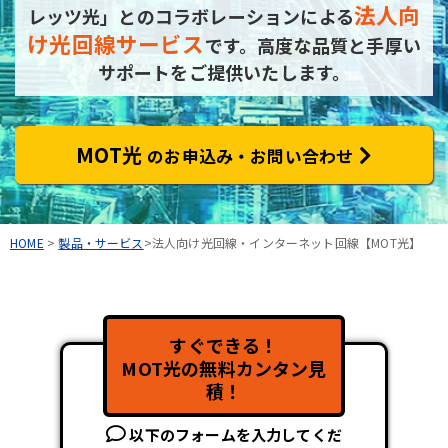
法人向
レッツ光」とのコラボレーションによる
け光回線サービス
です。
高度な品質と手厚い
サポートをご提供いたします。
MOT光
のお申込み・お問い合わせ
HOME
>
製品・サービス
>法人向け光回線・インターネット回線【MOT光】
すぐできる！
MOT光の無料カンタン見
積！
以下のフォームを入力してくだ