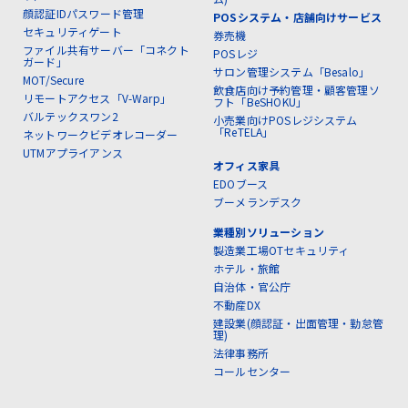
顔認証IDパスワード管理
POSシステム・店舗向けサービス
セキュリティゲート
券売機
ファイル共有サーバー「コネクト
POSレジ
ガード」
サロン管理システム「Besalo」
MOT/Secure
飲食店向け予約管理・顧客管理ソ
リモートアクセス「V-Warp」
フト「BeSHOKU」
バルテックスワン2
小売業向けPOSレジシステム
「ReTELA」
ネットワークビデオレコーダー
UTMアプライアンス
オフィス家具
EDOブース
ブーメランデスク
業種別ソリューション
製造業工場OTセキュリティ
ホテル・旅館
自治体・官公庁
不動産DX
建設業(顔認証・出面管理・勤怠管
理)
法律事務所
コールセンター