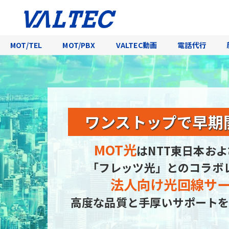
MOT/TEL
MOT/PBX
VALTEC動画
電話代行
ワンストップで
早期
MOT光
はNTT東日本およ
「フレッツ光」とのコラボ
法人向け光回線サ
高度な品質と手厚いサポートを