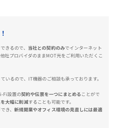
！
約できるので、
当社との契約のみ
でインターネット
他社プロバイダのままMOT光をご利用いただくこ
ているので、IT機器のご相談も承っております。
-Fi設置の
契約や伝票を一つにまとめる
ことがで
理を大幅に削減
することも可能です。
ができ、
新規開業やオフィス環境の見直しには最適