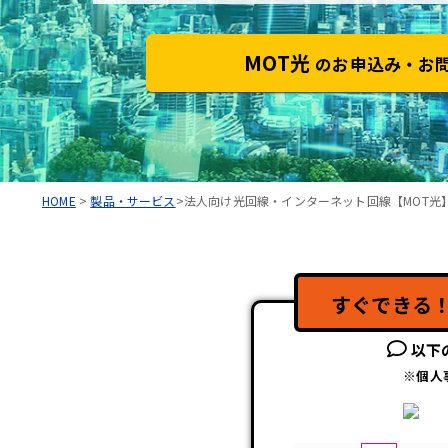
MOT光
のお申込み・お
HOME
>
製品・サービス
>法人向け光回線・インターネット回線【MOT光
すぐできる
以下
※個人