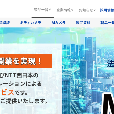
採用情
製品一覧
企業情報
お知らせ
顔認証
ボディカメラ
AIカメラ
製品資料
製品一
開業を実現！
びNTT西日本の
レーションによる
ービス
です。
ご提供いたします。