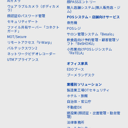
AIカメラ
顔PASSエントリー
ウェアラブルカメラ（ボディカメ
無人店舗システム(無人販売店・ジ
ラ）
ム)
顔認証IDパスワード管理
POSシステム・店舗向けサービス
セキュリティゲート
券売機
ファイル共有サーバー「コネクト
POSレジ
ガード」
サロン管理システム「Besalo」
MOT/Secure
飲食店向け予約管理・顧客管理ソ
リモートアクセス「V-Warp」
フト「BeSHOKU」
バルテックスワン2
小売業向けPOSレジシステム
「ReTELA」
ネットワークビデオレコーダー
UTMアプライアンス
オフィス家具
EDOブース
ブーメランデスク
業種別ソリューション
製造業工場OTセキュリティ
ホテル・旅館
自治体・官公庁
不動産DX
建設業(顔認証・出面管理・勤怠管
理)
法律事務所
コールセンター