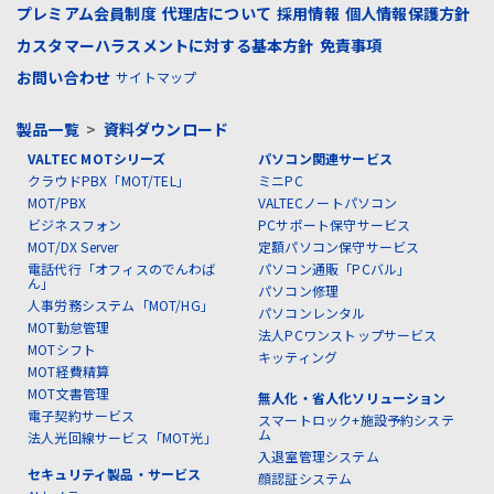
プレミアム会員制度
代理店について
採用情報
個人情報保護方針
カスタマーハラスメントに対する基本方針
免責事項
お問い合わせ
サイトマップ
製品一覧
>
資料ダウンロード
VALTEC MOTシリーズ
パソコン関連サービス
クラウドPBX「MOT/TEL」
ミニPC
MOT/PBX
VALTECノートパソコン
ビジネスフォン
PCサポート保守サービス
MOT/DX Server
定額パソコン保守サービス
電話代行「オフィスのでんわば
パソコン通販「PCバル」
ん」
パソコン修理
人事労務システム「MOT/HG」
パソコンレンタル
MOT勤怠管理
法人PCワンストップサービス
MOTシフト
キッティング
MOT経費精算
MOT文書管理
無人化・省人化ソリューション
電子契約サービス
スマートロック+施設予約システ
ム
法人光回線サービス「MOT光」
入退室管理システム
セキュリティ製品・サービス
顔認証システム