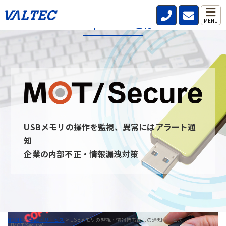
MOT/Secureとは
MENU
MOT/secureとは、社内・社外問わず従業員が利用するPCのUSB
デバイスを監視し、いつ・誰が・どんな情報を持ち出したのか記
録と通知を行うことができるサービスです。
USBデバイスを監視することを周知させることで情報の持ち出し
を牽制し、防止できます。 また、MOT/secureと通信ができない
PCはUSBデバイスを無効にすることが可能です。
USBメモリの操作を監視、異常にはアラート通
MOT/Secureへのお問い合わせ
知
企業の内部不正・情報漏洩対策
HOME
>
製品・サービス
>
USBメモリの監視・情報持ち出しの通知サービス
【MOT/Secure】