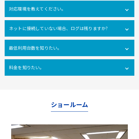
可能です。社内だけでなく社外にあるPCの操作ログを取得
対応環境を教えてください。
できます。
Windows10・11 全エディション macOS 11(Big Sur)、
ネットに接続していない場合、ログは残りますか?
12(Monterey)、13(Ventura) ※Macクライアントでは、PC
利用時間ログ（PC利用開始・終了、無操作時間）のみの対
インターネットに接続できない環境でのパソコン利用も利
応となります。
最低利用台数を知りたい。
用ログをパソコン内に一時的に蓄積し、インターネットへ
の再接続時に遡ってパソコン利用ログを管理サーバにアッ
10ライセンス以上からご利用いただけます。
プロードするので、パソコンの利用形態に関係なく自動打
料金を知りたい。
刻を行うことができます。
使用ライセンス数により異なります。
こちらからお問合せ
ください。
ショールーム