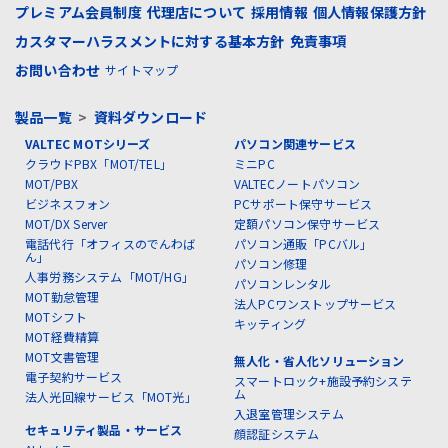
プレミアム会員制度
代理店について
採用情報
個人情報保護方針
カスタマーハラスメントに対する基本方針
免責事項
お問い合わせ
サイトマップ
製品一覧
>
資料ダウンロード
VALTEC MOTシリーズ
パソコン関連サービス
クラウドPBX「MOT/TEL」
ミニPC
MOT/PBX
VALTECノートパソコン
ビジネスフォン
PCサポート保守サービス
MOT/DX Server
定額パソコン保守サービス
電話代行「オフィスのでんわば
パソコン通販「PCバル」
ん」
パソコン修理
人事労務システム「MOT/HG」
パソコンレンタル
MOT勤怠管理
法人PCワンストップサービス
MOTシフト
キッティング
MOT経費精算
MOT文書管理
無人化・省人化ソリューション
電子契約サービス
スマートロック+施設予約システ
ム
法人光回線サービス「MOT光」
入退室管理システム
セキュリティ製品・サービス
顔認証システム