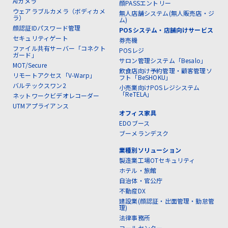
AIカメラ
顔PASSエントリー
ウェアラブルカメラ（ボディカメ
無人店舗システム(無人販売店・ジ
ラ）
ム)
顔認証IDパスワード管理
POSシステム・店舗向けサービス
セキュリティゲート
券売機
ファイル共有サーバー「コネクト
POSレジ
ガード」
サロン管理システム「Besalo」
MOT/Secure
飲食店向け予約管理・顧客管理ソ
リモートアクセス「V-Warp」
フト「BeSHOKU」
バルテックスワン2
小売業向けPOSレジシステム
「ReTELA」
ネットワークビデオレコーダー
UTMアプライアンス
オフィス家具
EDOブース
ブーメランデスク
業種別ソリューション
製造業工場OTセキュリティ
ホテル・旅館
自治体・官公庁
不動産DX
建設業(顔認証・出面管理・勤怠管
理)
法律事務所
コールセンター