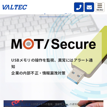
MOT/Secureとは
MENU
MOT/secureとは、社内・社外問わず従業員が利用するPCのUSB
デバイスを監視し、いつ・誰が・どんな情報を持ち出したのか記
録と通知を行うことができるサービスです。
USBデバイスを監視することを周知させることで情報の持ち出し
を牽制し、防止できます。 また、MOT/secureと通信ができない
PCはUSBデバイスを無効にすることが可能です。
USBメモリの操作を監視、異常にはアラート通
MOT/Secureへのお問い合わせ
知
企業の内部不正・情報漏洩対策
HOME
>
製品・サービス
>
USBメモリの監視・情報持ち出しの通知サービス
【MOT/Secure】