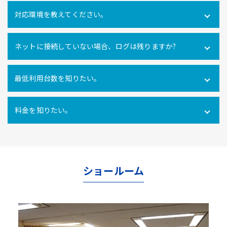
可能です。社内だけでなく社外にあるPCの操作ログを取得
対応環境を教えてください。
できます。
Windows10・11 全エディション macOS 11(Big Sur)、
ネットに接続していない場合、ログは残りますか?
12(Monterey)、13(Ventura) ※Macクライアントでは、PC
利用時間ログ（PC利用開始・終了、無操作時間）のみの対
インターネットに接続できない環境でのパソコン利用も利
応となります。
最低利用台数を知りたい。
用ログをパソコン内に一時的に蓄積し、インターネットへ
の再接続時に遡ってパソコン利用ログを管理サーバにアッ
10ライセンス以上からご利用いただけます。
プロードするので、パソコンの利用形態に関係なく自動打
料金を知りたい。
刻を行うことができます。
使用ライセンス数により異なります。
こちらからお問合せ
ください。
ショールーム