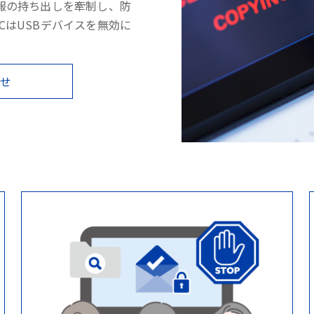
報の持ち出しを牽制し、防
PCはUSBデバイスを無効に
わせ