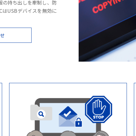
報の持ち出しを牽制し、防
PCはUSBデバイスを無効に
わせ