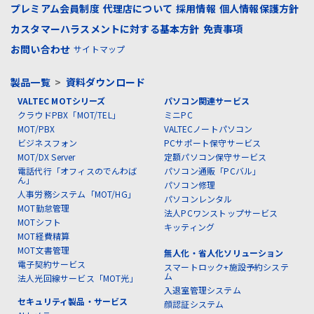
プレミアム会員制度
代理店について
採用情報
個人情報保護方針
カスタマーハラスメントに対する基本方針
免責事項
お問い合わせ
サイトマップ
製品一覧
>
資料ダウンロード
VALTEC MOTシリーズ
パソコン関連サービス
クラウドPBX「MOT/TEL」
ミニPC
MOT/PBX
VALTECノートパソコン
ビジネスフォン
PCサポート保守サービス
MOT/DX Server
定額パソコン保守サービス
電話代行「オフィスのでんわば
パソコン通販「PCバル」
ん」
パソコン修理
人事労務システム「MOT/HG」
パソコンレンタル
MOT勤怠管理
法人PCワンストップサービス
MOTシフト
キッティング
MOT経費精算
MOT文書管理
無人化・省人化ソリューション
電子契約サービス
スマートロック+施設予約システ
ム
法人光回線サービス「MOT光」
入退室管理システム
セキュリティ製品・サービス
顔認証システム