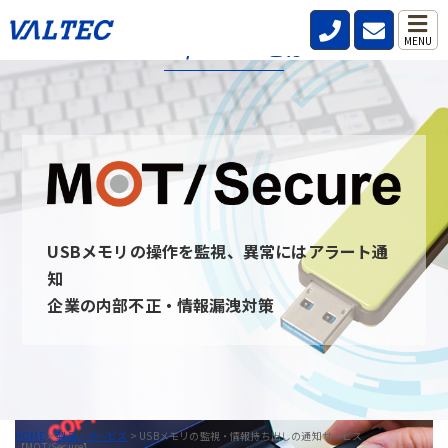
MOT/Secureとは
MENU
MOT/secureとは、社内・社外問わず従業員が利用するPCのUSB
デバイスを監視し、いつ・誰が・どんな情報を持ち出したのか記
録と通知を行うことができるサービスです。
USBデバイスを監視することを周知させることで情報の持ち出し
を牽制し、防止できます。 また、MOT/secureと通信ができない
PCはUSBデバイスを無効にすることが可能です。
USBメモリの操作を監視、異常にはアラート通
MOT/Secureへのお問い合わせ
知
企業の内部不正・情報漏洩対策
HOME
>
製品・サービス
>
USBメモリの監視・情報持ち出しの通知サービス
【MOT/Secure】