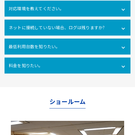
可能です。社内だけでなく社外にあるPCの操作ログを取得
対応環境を教えてください。
できます。
Windows10・11 全エディション macOS 11(Big Sur)、
ネットに接続していない場合、ログは残りますか?
12(Monterey)、13(Ventura) ※Macクライアントでは、PC
利用時間ログ（PC利用開始・終了、無操作時間）のみの対
インターネットに接続できない環境でのパソコン利用も利
応となります。
最低利用台数を知りたい。
用ログをパソコン内に一時的に蓄積し、インターネットへ
の再接続時に遡ってパソコン利用ログを管理サーバにアッ
10ライセンス以上からご利用いただけます。
プロードするので、パソコンの利用形態に関係なく自動打
料金を知りたい。
刻を行うことができます。
使用ライセンス数により異なります。
こちらからお問合せ
ください。
ショールーム