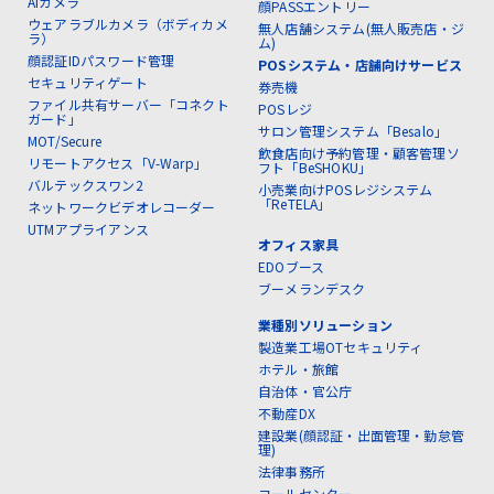
AIカメラ
顔PASSエントリー
ウェアラブルカメラ（ボディカメ
無人店舗システム(無人販売店・ジ
ラ）
ム)
顔認証IDパスワード管理
POSシステム・店舗向けサービス
セキュリティゲート
券売機
ファイル共有サーバー「コネクト
POSレジ
ガード」
サロン管理システム「Besalo」
MOT/Secure
飲食店向け予約管理・顧客管理ソ
リモートアクセス「V-Warp」
フト「BeSHOKU」
バルテックスワン2
小売業向けPOSレジシステム
「ReTELA」
ネットワークビデオレコーダー
UTMアプライアンス
オフィス家具
EDOブース
ブーメランデスク
業種別ソリューション
製造業工場OTセキュリティ
ホテル・旅館
自治体・官公庁
不動産DX
建設業(顔認証・出面管理・勤怠管
理)
法律事務所
コールセンター