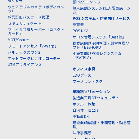
AIカメラ
顔PASSエントリー
ウェアラブルカメラ（ボディカメ
無人店舗システム(無人販売店・ジ
ラ）
ム)
顔認証IDパスワード管理
POSシステム・店舗向けサービス
セキュリティゲート
券売機
ファイル共有サーバー「コネクト
POSレジ
ガード」
サロン管理システム「Besalo」
MOT/Secure
飲食店向け予約管理・顧客管理ソ
リモートアクセス「V-Warp」
フト「BeSHOKU」
バルテックスワン2
小売業向けPOSレジシステム
「ReTELA」
ネットワークビデオレコーダー
UTMアプライアンス
オフィス家具
EDOブース
ブーメランデスク
業種別ソリューション
製造業工場OTセキュリティ
ホテル・旅館
自治体・官公庁
不動産DX
建設業(顔認証・出面管理・勤怠管
理)
法律事務所
コールセンター