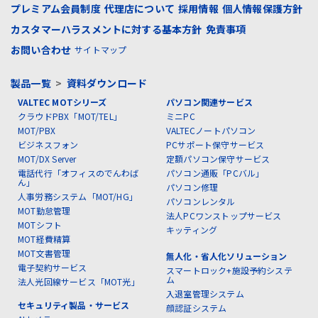
プレミアム会員制度
代理店について
採用情報
個人情報保護方針
カスタマーハラスメントに対する基本方針
免責事項
お問い合わせ
サイトマップ
製品一覧
>
資料ダウンロード
VALTEC MOTシリーズ
パソコン関連サービス
クラウドPBX「MOT/TEL」
ミニPC
MOT/PBX
VALTECノートパソコン
ビジネスフォン
PCサポート保守サービス
MOT/DX Server
定額パソコン保守サービス
電話代行「オフィスのでんわば
パソコン通販「PCバル」
ん」
パソコン修理
人事労務システム「MOT/HG」
パソコンレンタル
MOT勤怠管理
法人PCワンストップサービス
MOTシフト
キッティング
MOT経費精算
MOT文書管理
無人化・省人化ソリューション
電子契約サービス
スマートロック+施設予約システ
ム
法人光回線サービス「MOT光」
入退室管理システム
セキュリティ製品・サービス
顔認証システム