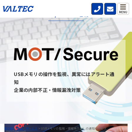
MOT/Secureとは
MENU
MOT/secureとは、社内・社外問わず従業員が利用するPCのUSB
デバイスを監視し、いつ・誰が・どんな情報を持ち出したのか記
録と通知を行うことができるサービスです。
USBデバイスを監視することを周知させることで情報の持ち出し
を牽制し、防止できます。 また、MOT/secureと通信ができない
PCはUSBデバイスを無効にすることが可能です。
USBメモリの操作を監視、異常にはアラート通
MOT/Secureへのお問い合わせ
知
企業の内部不正・情報漏洩対策
HOME
>
製品・サービス
>
USBメモリの監視・情報持ち出しの通知サービス
【MOT/Secure】