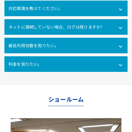
可能です。社内だけでなく社外にあるPCの操作ログを取得
対応環境を教えてください。
できます。
Windows10・11 全エディション macOS 11(Big Sur)、
ネットに接続していない場合、ログは残りますか?
12(Monterey)、13(Ventura) ※Macクライアントでは、PC
利用時間ログ（PC利用開始・終了、無操作時間）のみの対
インターネットに接続できない環境でのパソコン利用も利
応となります。
最低利用台数を知りたい。
用ログをパソコン内に一時的に蓄積し、インターネットへ
の再接続時に遡ってパソコン利用ログを管理サーバにアッ
10ライセンス以上からご利用いただけます。
プロードするので、パソコンの利用形態に関係なく自動打
料金を知りたい。
刻を行うことができます。
使用ライセンス数により異なります。
こちらからお問合せ
ください。
ショールーム