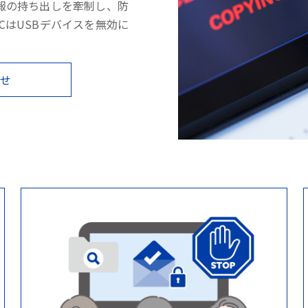
報の持ち出しを牽制し、防
PCはUSBデバイスを無効に
わせ