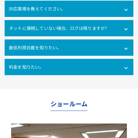
可能です。社内だけでなく社外にあるPCの操作ログを取得
対応環境を教えてください。
できます。
Windows10・11 全エディション macOS 11(Big Sur)、
ネットに接続していない場合、ログは残りますか?
12(Monterey)、13(Ventura) ※Macクライアントでは、PC
利用時間ログ（PC利用開始・終了、無操作時間）のみの対
インターネットに接続できない環境でのパソコン利用も利
応となります。
最低利用台数を知りたい。
用ログをパソコン内に一時的に蓄積し、インターネットへ
の再接続時に遡ってパソコン利用ログを管理サーバにアッ
10ライセンス以上からご利用いただけます。
プロードするので、パソコンの利用形態に関係なく自動打
料金を知りたい。
刻を行うことができます。
使用ライセンス数により異なります。
こちらからお問合せ
ください。
ショールーム