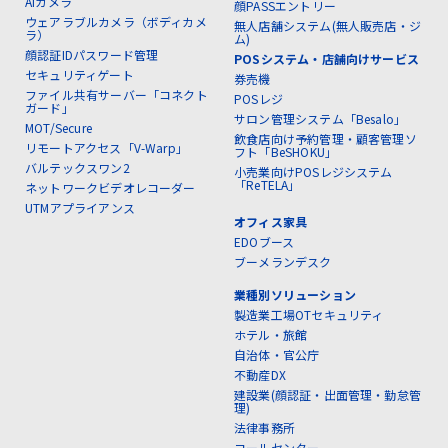
AIカメラ
顔PASSエントリー
ウェアラブルカメラ（ボディカメ
無人店舗システム(無人販売店・ジ
ラ）
ム)
顔認証IDパスワード管理
POSシステム・店舗向けサービス
セキュリティゲート
券売機
ファイル共有サーバー「コネクト
POSレジ
ガード」
サロン管理システム「Besalo」
MOT/Secure
飲食店向け予約管理・顧客管理ソ
リモートアクセス「V-Warp」
フト「BeSHOKU」
バルテックスワン2
小売業向けPOSレジシステム
「ReTELA」
ネットワークビデオレコーダー
UTMアプライアンス
オフィス家具
EDOブース
ブーメランデスク
業種別ソリューション
製造業工場OTセキュリティ
ホテル・旅館
自治体・官公庁
不動産DX
建設業(顔認証・出面管理・勤怠管
理)
法律事務所
コールセンター