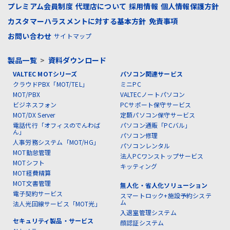
プレミアム会員制度
代理店について
採用情報
個人情報保護方針
カスタマーハラスメントに対する基本方針
免責事項
お問い合わせ
サイトマップ
製品一覧
>
資料ダウンロード
VALTEC MOTシリーズ
パソコン関連サービス
クラウドPBX「MOT/TEL」
ミニPC
MOT/PBX
VALTECノートパソコン
ビジネスフォン
PCサポート保守サービス
MOT/DX Server
定額パソコン保守サービス
電話代行「オフィスのでんわば
パソコン通販「PCバル」
ん」
パソコン修理
人事労務システム「MOT/HG」
パソコンレンタル
MOT勤怠管理
法人PCワンストップサービス
MOTシフト
キッティング
MOT経費精算
MOT文書管理
無人化・省人化ソリューション
電子契約サービス
スマートロック+施設予約システ
ム
法人光回線サービス「MOT光」
入退室管理システム
セキュリティ製品・サービス
顔認証システム