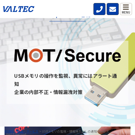
MOT/Secureとは
MENU
MOT/secureとは、社内・社外問わず従業員が利用するPCのUSB
デバイスを監視し、いつ・誰が・どんな情報を持ち出したのか記
録と通知を行うことができるサービスです。
USBデバイスを監視することを周知させることで情報の持ち出し
を牽制し、防止できます。 また、MOT/secureと通信ができない
PCはUSBデバイスを無効にすることが可能です。
USBメモリの操作を監視、異常にはアラート通
MOT/Secureへのお問い合わせ
知
企業の内部不正・情報漏洩対策
HOME
>
製品・サービス
>
USBメモリの監視・情報持ち出しの通知サービス
【MOT/Secure】