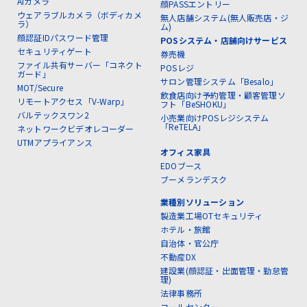
AIカメラ
顔PASSエントリー
ウェアラブルカメラ（ボディカメ
無人店舗システム(無人販売店・ジ
ラ）
ム)
顔認証IDパスワード管理
POSシステム・店舗向けサービス
セキュリティゲート
券売機
ファイル共有サーバー「コネクト
POSレジ
ガード」
サロン管理システム「Besalo」
MOT/Secure
飲食店向け予約管理・顧客管理ソ
リモートアクセス「V-Warp」
フト「BeSHOKU」
バルテックスワン2
小売業向けPOSレジシステム
「ReTELA」
ネットワークビデオレコーダー
UTMアプライアンス
オフィス家具
EDOブース
ブーメランデスク
業種別ソリューション
製造業工場OTセキュリティ
ホテル・旅館
自治体・官公庁
不動産DX
建設業(顔認証・出面管理・勤怠管
理)
法律事務所
コールセンター