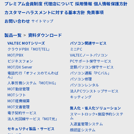
プレミアム会員制度
代理店について
採用情報
個人情報保護方針
カスタマーハラスメントに対する基本方針
免責事項
お問い合わせ
サイトマップ
製品一覧
>
資料ダウンロード
VALTEC MOTシリーズ
パソコン関連サービス
クラウドPBX「MOT/TEL」
ミニPC
MOT/PBX
VALTECノートパソコン
ビジネスフォン
PCサポート保守サービス
MOT/DX Server
定額パソコン保守サービス
電話代行「オフィスのでんわば
パソコン通販「PCバル」
ん」
パソコン修理
人事労務システム「MOT/HG」
パソコンレンタル
MOT勤怠管理
法人PCワンストップサービス
MOTシフト
キッティング
MOT経費精算
MOT文書管理
無人化・省人化ソリューション
電子契約サービス
スマートロック+施設予約システ
ム
法人光回線サービス「MOT光」
入退室管理システム
セキュリティ製品・サービス
顔認証システム