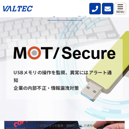
MOT/Secureとは
MENU
MOT/secureとは、社内・社外問わず従業員が利用するPCのUSB
デバイスを監視し、いつ・誰が・どんな情報を持ち出したのか記
録と通知を行うことができるサービスです。
USBデバイスを監視することを周知させることで情報の持ち出し
を牽制し、防止できます。 また、MOT/secureと通信ができない
PCはUSBデバイスを無効にすることが可能です。
USBメモリの操作を監視、異常にはアラート通
MOT/Secureへのお問い合わせ
知
企業の内部不正・情報漏洩対策
HOME
>
製品・サービス
>
USBメモリの監視・情報持ち出しの通知サービス
【MOT/Secure】