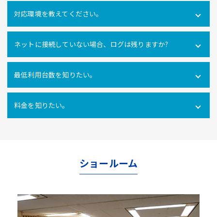
可能です。社内だけでなく社外にあるPCの操作ログを取得
対応環境を教えてください。
できます。
Windows10・11 全エディション macOS 11(Big Sur)、
ネットに接続していない場合、ログは残りますか?
12(Monterey)、13(Ventura) ※Macクライアントでは、PC
利用時間ログ（PC利用開始・終了、無操作時間）のみの対
インターネットに接続できない環境でのパソコン利用も利
応となります。
最低利用台数を知りたい。
用ログをパソコン内に一時的に蓄積し、インターネットへ
の再接続時に遡ってパソコン利用ログを管理サーバにアッ
10ライセンス以上からご利用いただけます。
プロードするので、パソコンの利用形態に関係なく自動打
料金を知りたい。
刻を行うことができます。
使用ライセンス数により異なります。
こちらからお問合せ
ください。
ショールーム