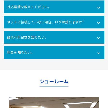
可能です。社内だけでなく社外にあるPCの操作ログを取得
対応環境を教えてください。
できます。
Windows10・11 全エディション macOS 11(Big Sur)、
ネットに接続していない場合、ログは残りますか?
12(Monterey)、13(Ventura) ※Macクライアントでは、PC
利用時間ログ（PC利用開始・終了、無操作時間）のみの対
インターネットに接続できない環境でのパソコン利用も利
応となります。
最低利用台数を知りたい。
用ログをパソコン内に一時的に蓄積し、インターネットへ
の再接続時に遡ってパソコン利用ログを管理サーバにアッ
10ライセンス以上からご利用いただけます。
プロードするので、パソコンの利用形態に関係なく自動打
料金を知りたい。
刻を行うことができます。
使用ライセンス数により異なります。
こちらからお問合せ
ください。
ショールーム