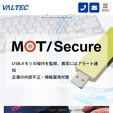
MOT/Secureとは
MENU
MOT/secureとは、社内・社外問わず従業員が利用するPCのUSB
デバイスを監視し、いつ・誰が・どんな情報を持ち出したのか記
録と通知を行うことができるサービスです。
USBデバイスを監視することを周知させることで情報の持ち出し
を牽制し、防止できます。 また、MOT/secureと通信ができない
PCはUSBデバイスを無効にすることが可能です。
USBメモリの操作を監視、異常にはアラート通
MOT/Secureへのお問い合わせ
知
企業の内部不正・情報漏洩対策
HOME
>
製品・サービス
>
USBメモリの監視・情報持ち出しの通知サービス
【MOT/Secure】