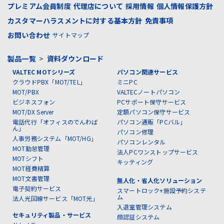
プレミアム会員制度
代理店について
採用情報
個人情報保護方針
カスタマーハラスメントに対する基本方針
免責事項
お問い合わせ
サイトマップ
製品一覧
>
資料ダウンロード
VALTEC MOTシリーズ
パソコン関連サービス
クラウドPBX「MOT/TEL」
ミニPC
MOT/PBX
VALTECノートパソコン
ビジネスフォン
PCサポート保守サービス
MOT/DX Server
定額パソコン保守サービス
電話代行「オフィスのでんわば
パソコン通販「PCバル」
ん」
パソコン修理
人事労務システム「MOT/HG」
パソコンレンタル
MOT勤怠管理
法人PCワンストップサービス
MOTシフト
キッティング
MOT経費精算
MOT文書管理
無人化・省人化ソリューション
電子契約サービス
スマートロック+施設予約システ
ム
法人光回線サービス「MOT光」
入退室管理システム
セキュリティ製品・サービス
顔認証システム