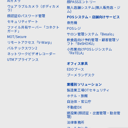
AIカメラ
顔PASSエントリー
ウェアラブルカメラ（ボディカメ
無人店舗システム(無人販売店・ジ
ラ）
ム)
顔認証IDパスワード管理
POSシステム・店舗向けサービス
セキュリティゲート
券売機
ファイル共有サーバー「コネクト
POSレジ
ガード」
サロン管理システム「Besalo」
MOT/Secure
飲食店向け予約管理・顧客管理ソ
リモートアクセス「V-Warp」
フト「BeSHOKU」
バルテックスワン2
小売業向けPOSレジシステム
「ReTELA」
ネットワークビデオレコーダー
UTMアプライアンス
オフィス家具
EDOブース
ブーメランデスク
業種別ソリューション
製造業工場OTセキュリティ
ホテル・旅館
自治体・官公庁
不動産DX
建設業(顔認証・出面管理・勤怠管
理)
法律事務所
コールセンター