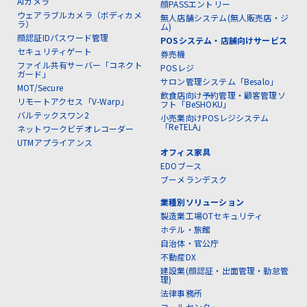
AIカメラ
顔PASSエントリー
ウェアラブルカメラ（ボディカメ
無人店舗システム(無人販売店・ジ
ラ）
ム)
顔認証IDパスワード管理
POSシステム・店舗向けサービス
セキュリティゲート
券売機
ファイル共有サーバー「コネクト
POSレジ
ガード」
サロン管理システム「Besalo」
MOT/Secure
飲食店向け予約管理・顧客管理ソ
リモートアクセス「V-Warp」
フト「BeSHOKU」
バルテックスワン2
小売業向けPOSレジシステム
「ReTELA」
ネットワークビデオレコーダー
UTMアプライアンス
オフィス家具
EDOブース
ブーメランデスク
業種別ソリューション
製造業工場OTセキュリティ
ホテル・旅館
自治体・官公庁
不動産DX
建設業(顔認証・出面管理・勤怠管
理)
法律事務所
コールセンター