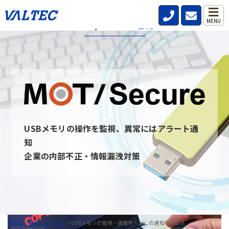
MOT/Secureとは
MENU
MOT/secureとは、社内・社外問わず従業員が利用するPCのUSB
デバイスを監視し、いつ・誰が・どんな情報を持ち出したのか記
録と通知を行うことができるサービスです。
USBデバイスを監視することを周知させることで情報の持ち出し
を牽制し、防止できます。 また、MOT/secureと通信ができない
PCはUSBデバイスを無効にすることが可能です。
USBメモリの操作を監視、異常にはアラート通
MOT/Secureへのお問い合わせ
知
企業の内部不正・情報漏洩対策
HOME
>
製品・サービス
>
USBメモリの監視・情報持ち出しの通知サービス
【MOT/Secure】