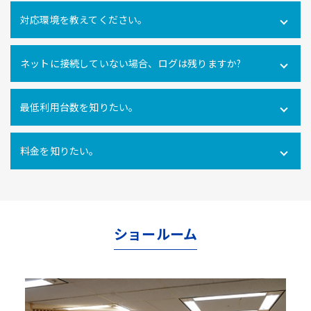
可能です。社内だけでなく社外にあるPCの操作ログを取得
対応環境を教えてください。
できます。
Windows10・11 全エディション macOS 11(Big Sur)、
ネットに接続していない場合、ログは残りますか?
12(Monterey)、13(Ventura) ※Macクライアントでは、PC
利用時間ログ（PC利用開始・終了、無操作時間）のみの対
インターネットに接続できない環境でのパソコン利用も利
応となります。
最低利用台数を知りたい。
用ログをパソコン内に一時的に蓄積し、インターネットへ
の再接続時に遡ってパソコン利用ログを管理サーバにアッ
10ライセンス以上からご利用いただけます。
プロードするので、パソコンの利用形態に関係なく自動打
料金を知りたい。
刻を行うことができます。
使用ライセンス数により異なります。
こちらからお問合せ
ください。
ショールーム