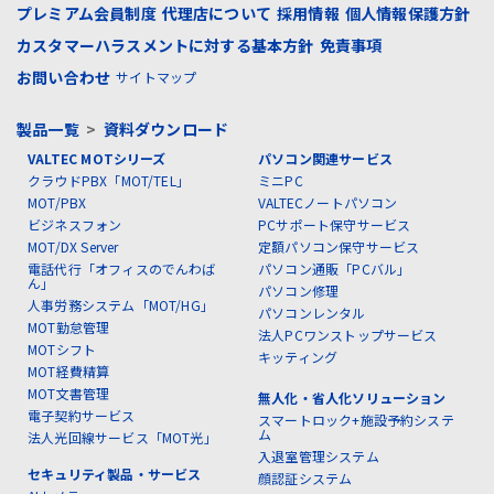
プレミアム会員制度
代理店について
採用情報
個人情報保護方針
カスタマーハラスメントに対する基本方針
免責事項
お問い合わせ
サイトマップ
製品一覧
>
資料ダウンロード
VALTEC MOTシリーズ
パソコン関連サービス
クラウドPBX「MOT/TEL」
ミニPC
MOT/PBX
VALTECノートパソコン
ビジネスフォン
PCサポート保守サービス
MOT/DX Server
定額パソコン保守サービス
電話代行「オフィスのでんわば
パソコン通販「PCバル」
ん」
パソコン修理
人事労務システム「MOT/HG」
パソコンレンタル
MOT勤怠管理
法人PCワンストップサービス
MOTシフト
キッティング
MOT経費精算
MOT文書管理
無人化・省人化ソリューション
電子契約サービス
スマートロック+施設予約システ
ム
法人光回線サービス「MOT光」
入退室管理システム
セキュリティ製品・サービス
顔認証システム