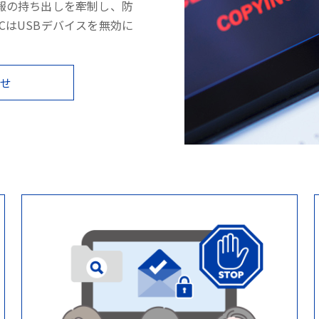
報の持ち出しを牽制し、防
PCはUSBデバイスを無効に
わせ