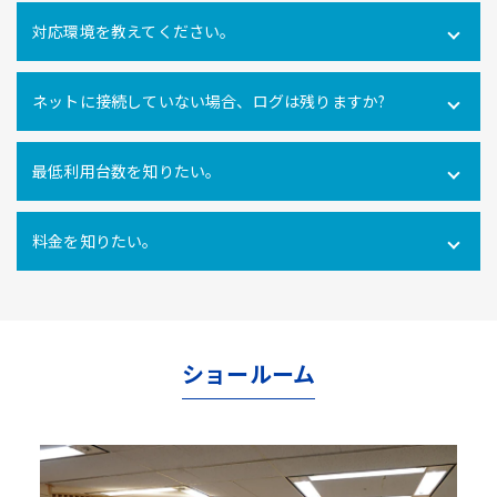
可能です。社内だけでなく社外にあるPCの操作ログを取得
対応環境を教えてください。
できます。
Windows10・11 全エディション macOS 11(Big Sur)、
ネットに接続していない場合、ログは残りますか?
12(Monterey)、13(Ventura) ※Macクライアントでは、PC
利用時間ログ（PC利用開始・終了、無操作時間）のみの対
インターネットに接続できない環境でのパソコン利用も利
応となります。
最低利用台数を知りたい。
用ログをパソコン内に一時的に蓄積し、インターネットへ
の再接続時に遡ってパソコン利用ログを管理サーバにアッ
10ライセンス以上からご利用いただけます。
プロードするので、パソコンの利用形態に関係なく自動打
料金を知りたい。
刻を行うことができます。
使用ライセンス数により異なります。
こちらからお問合せ
ください。
ショールーム