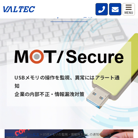
MOT/Secureとは
MENU
MOT/secureとは、社内・社外問わず従業員が利用するPCのUSB
デバイスを監視し、いつ・誰が・どんな情報を持ち出したのか記
録と通知を行うことができるサービスです。
USBデバイスを監視することを周知させることで情報の持ち出し
を牽制し、防止できます。 また、MOT/secureと通信ができない
PCはUSBデバイスを無効にすることが可能です。
USBメモリの操作を監視、異常にはアラート通
MOT/Secureへのお問い合わせ
知
企業の内部不正・情報漏洩対策
HOME
>
製品・サービス
>
USBメモリの監視・情報持ち出しの通知サービス
【MOT/Secure】