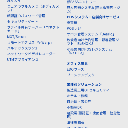
AIカメラ
顔PASSエントリー
ウェアラブルカメラ（ボディカメ
無人店舗システム(無人販売店・ジ
ラ）
ム)
顔認証IDパスワード管理
POSシステム・店舗向けサービス
セキュリティゲート
券売機
ファイル共有サーバー「コネクト
POSレジ
ガード」
サロン管理システム「Besalo」
MOT/Secure
飲食店向け予約管理・顧客管理ソ
リモートアクセス「V-Warp」
フト「BeSHOKU」
バルテックスワン2
小売業向けPOSレジシステム
「ReTELA」
ネットワークビデオレコーダー
UTMアプライアンス
オフィス家具
EDOブース
ブーメランデスク
業種別ソリューション
製造業工場OTセキュリティ
ホテル・旅館
自治体・官公庁
不動産DX
建設業(顔認証・出面管理・勤怠管
理)
法律事務所
コールセンター