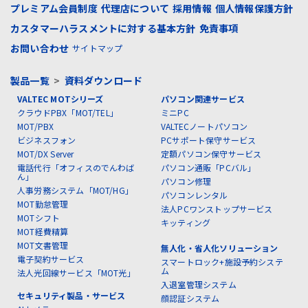
プレミアム会員制度
代理店について
採用情報
個人情報保護方針
カスタマーハラスメントに対する基本方針
免責事項
お問い合わせ
サイトマップ
製品一覧
>
資料ダウンロード
VALTEC MOTシリーズ
パソコン関連サービス
クラウドPBX「MOT/TEL」
ミニPC
MOT/PBX
VALTECノートパソコン
ビジネスフォン
PCサポート保守サービス
MOT/DX Server
定額パソコン保守サービス
電話代行「オフィスのでんわば
パソコン通販「PCバル」
ん」
パソコン修理
人事労務システム「MOT/HG」
パソコンレンタル
MOT勤怠管理
法人PCワンストップサービス
MOTシフト
キッティング
MOT経費精算
MOT文書管理
無人化・省人化ソリューション
電子契約サービス
スマートロック+施設予約システ
ム
法人光回線サービス「MOT光」
入退室管理システム
セキュリティ製品・サービス
顔認証システム