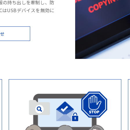
報の持ち出しを牽制し、防
PCはUSBデバイスを無効に
わせ