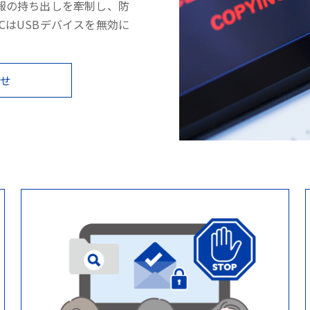
報の持ち出しを牽制し、防
PCはUSBデバイスを無効に
わせ