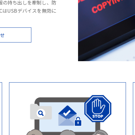
報の持ち出しを牽制し、防
PCはUSBデバイスを無効に
わせ