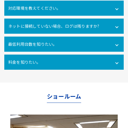
可能です。社内だけでなく社外にあるPCの操作ログを取得
対応環境を教えてください。
できます。
Windows10・11 全エディション macOS 11(Big Sur)、
ネットに接続していない場合、ログは残りますか?
12(Monterey)、13(Ventura) ※Macクライアントでは、PC
利用時間ログ（PC利用開始・終了、無操作時間）のみの対
インターネットに接続できない環境でのパソコン利用も利
応となります。
最低利用台数を知りたい。
用ログをパソコン内に一時的に蓄積し、インターネットへ
の再接続時に遡ってパソコン利用ログを管理サーバにアッ
10ライセンス以上からご利用いただけます。
プロードするので、パソコンの利用形態に関係なく自動打
料金を知りたい。
刻を行うことができます。
使用ライセンス数により異なります。
こちらからお問合せ
ください。
ショールーム