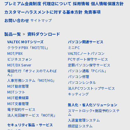
プレミアム会員制度
代理店について
採用情報
個人情報保護方針
カスタマーハラスメントに対する基本方針
免責事項
お問い合わせ
サイトマップ
製品一覧
>
資料ダウンロード
VALTEC MOTシリーズ
パソコン関連サービス
クラウドPBX「MOT/TEL」
ミニPC
MOT/PBX
VALTECノートパソコン
ビジネスフォン
PCサポート保守サービス
MOT/DX Server
定額パソコン保守サービス
電話代行「オフィスのでんわば
パソコン通販「PCバル」
ん」
パソコン修理
人事労務システム「MOT/HG」
パソコンレンタル
MOT勤怠管理
法人PCワンストップサービス
MOTシフト
キッティング
MOT経費精算
MOT文書管理
無人化・省人化ソリューション
電子契約サービス
スマートロック+施設予約システ
ム
法人光回線サービス「MOT光」
入退室管理システム
セキュリティ製品・サービス
顔認証システム