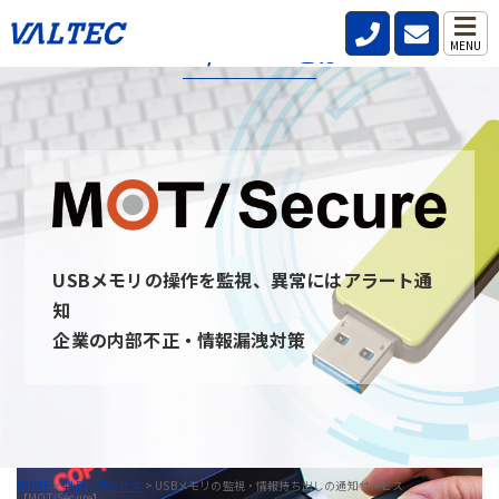
MOT/Secureとは
MENU
MOT/secureとは、社内・社外問わず従業員が利用するPCのUSB
デバイスを監視し、いつ・誰が・どんな情報を持ち出したのか記
録と通知を行うことができるサービスです。
USBデバイスを監視することを周知させることで情報の持ち出し
を牽制し、防止できます。 また、MOT/secureと通信ができない
PCはUSBデバイスを無効にすることが可能です。
USBメモリの操作を監視、異常にはアラート通
MOT/Secureへのお問い合わせ
知
企業の内部不正・情報漏洩対策
HOME
>
製品・サービス
>
USBメモリの監視・情報持ち出しの通知サービス
【MOT/Secure】