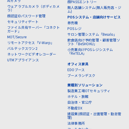
AIカメラ
顔PASSエントリー
ウェアラブルカメラ（ボディカメ
無人店舗システム(無人販売店・ジ
ラ）
ム)
顔認証IDパスワード管理
POSシステム・店舗向けサービス
セキュリティゲート
券売機
ファイル共有サーバー「コネクト
POSレジ
ガード」
サロン管理システム「Besalo」
MOT/Secure
飲食店向け予約管理・顧客管理ソ
リモートアクセス「V-Warp」
フト「BeSHOKU」
バルテックスワン2
小売業向けPOSレジシステム
「ReTELA」
ネットワークビデオレコーダー
UTMアプライアンス
オフィス家具
EDOブース
ブーメランデスク
業種別ソリューション
製造業工場OTセキュリティ
ホテル・旅館
自治体・官公庁
不動産DX
建設業(顔認証・出面管理・勤怠管
理)
法律事務所
コールセンター