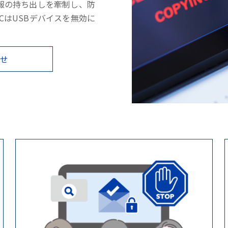
報の持ち出しを牽制し、防
PCはUSBデバイスを無効に
わせ