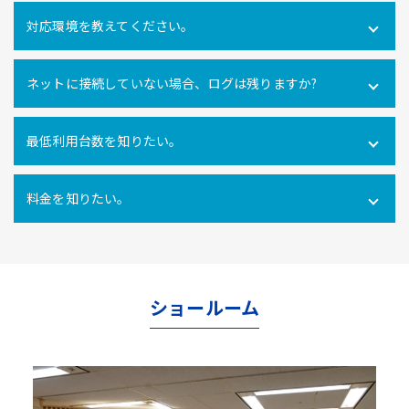
可能です。社内だけでなく社外にあるPCの操作ログを取得
対応環境を教えてください。
できます。
Windows10・11 全エディション macOS 11(Big Sur)、
ネットに接続していない場合、ログは残りますか?
12(Monterey)、13(Ventura) ※Macクライアントでは、PC
利用時間ログ（PC利用開始・終了、無操作時間）のみの対
インターネットに接続できない環境でのパソコン利用も利
応となります。
最低利用台数を知りたい。
用ログをパソコン内に一時的に蓄積し、インターネットへ
の再接続時に遡ってパソコン利用ログを管理サーバにアッ
10ライセンス以上からご利用いただけます。
プロードするので、パソコンの利用形態に関係なく自動打
料金を知りたい。
刻を行うことができます。
使用ライセンス数により異なります。
こちらからお問合せ
ください。
ショールーム