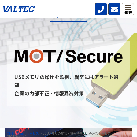
MOT/Secureとは
MENU
MOT/secureとは、社内・社外問わず従業員が利用するPCのUSB
デバイスを監視し、いつ・誰が・どんな情報を持ち出したのか記
録と通知を行うことができるサービスです。
USBデバイスを監視することを周知させることで情報の持ち出し
を牽制し、防止できます。 また、MOT/secureと通信ができない
PCはUSBデバイスを無効にすることが可能です。
USBメモリの操作を監視、異常にはアラート通
MOT/Secureへのお問い合わせ
知
企業の内部不正・情報漏洩対策
HOME
>
製品・サービス
>
USBメモリの監視・情報持ち出しの通知サービス
【MOT/Secure】