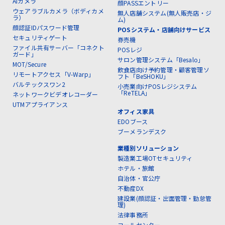
AIカメラ
顔PASSエントリー
ウェアラブルカメラ（ボディカメ
無人店舗システム(無人販売店・ジ
ラ）
ム)
顔認証IDパスワード管理
POSシステム・店舗向けサービス
セキュリティゲート
券売機
ファイル共有サーバー「コネクト
POSレジ
ガード」
サロン管理システム「Besalo」
MOT/Secure
飲食店向け予約管理・顧客管理ソ
リモートアクセス「V-Warp」
フト「BeSHOKU」
バルテックスワン2
小売業向けPOSレジシステム
「ReTELA」
ネットワークビデオレコーダー
UTMアプライアンス
オフィス家具
EDOブース
ブーメランデスク
業種別ソリューション
製造業工場OTセキュリティ
ホテル・旅館
自治体・官公庁
不動産DX
建設業(顔認証・出面管理・勤怠管
理)
法律事務所
コールセンター