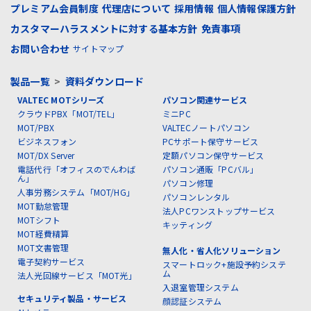
プレミアム会員制度
代理店について
採用情報
個人情報保護方針
カスタマーハラスメントに対する基本方針
免責事項
お問い合わせ
サイトマップ
製品一覧
>
資料ダウンロード
VALTEC MOTシリーズ
パソコン関連サービス
クラウドPBX「MOT/TEL」
ミニPC
MOT/PBX
VALTECノートパソコン
ビジネスフォン
PCサポート保守サービス
MOT/DX Server
定額パソコン保守サービス
電話代行「オフィスのでんわば
パソコン通販「PCバル」
ん」
パソコン修理
人事労務システム「MOT/HG」
パソコンレンタル
MOT勤怠管理
法人PCワンストップサービス
MOTシフト
キッティング
MOT経費精算
MOT文書管理
無人化・省人化ソリューション
電子契約サービス
スマートロック+施設予約システ
ム
法人光回線サービス「MOT光」
入退室管理システム
セキュリティ製品・サービス
顔認証システム