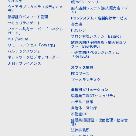
AIカメラ
顔PASSエントリー
ウェアラブルカメラ（ボディカメ
無人店舗システム(無人販売店・ジ
ラ）
ム)
顔認証IDパスワード管理
POSシステム・店舗向けサービス
セキュリティゲート
券売機
ファイル共有サーバー「コネクト
POSレジ
ガード」
サロン管理システム「Besalo」
MOT/Secure
飲食店向け予約管理・顧客管理ソ
リモートアクセス「V-Warp」
フト「BeSHOKU」
バルテックスワン2
小売業向けPOSレジシステム
「ReTELA」
ネットワークビデオレコーダー
UTMアプライアンス
オフィス家具
EDOブース
ブーメランデスク
業種別ソリューション
製造業工場OTセキュリティ
ホテル・旅館
自治体・官公庁
不動産DX
建設業(顔認証・出面管理・勤怠管
理)
法律事務所
コールセンター