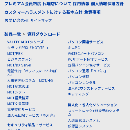
プレミアム会員制度
代理店について
採用情報
個人情報保護方針
カスタマーハラスメントに対する基本方針
免責事項
お問い合わせ
サイトマップ
製品一覧
>
資料ダウンロード
VALTEC MOTシリーズ
パソコン関連サービス
クラウドPBX「MOT/TEL」
ミニPC
MOT/PBX
VALTECノートパソコン
ビジネスフォン
PCサポート保守サービス
MOT/DX Server
定額パソコン保守サービス
電話代行「オフィスのでんわば
パソコン通販「PCバル」
ん」
パソコン修理
人事労務システム「MOT/HG」
パソコンレンタル
MOT勤怠管理
法人PCワンストップサービス
MOTシフト
キッティング
MOT経費精算
MOT文書管理
無人化・省人化ソリューション
電子契約サービス
スマートロック+施設予約システ
ム
法人光回線サービス「MOT光」
入退室管理システム
セキュリティ製品・サービス
顔認証システム