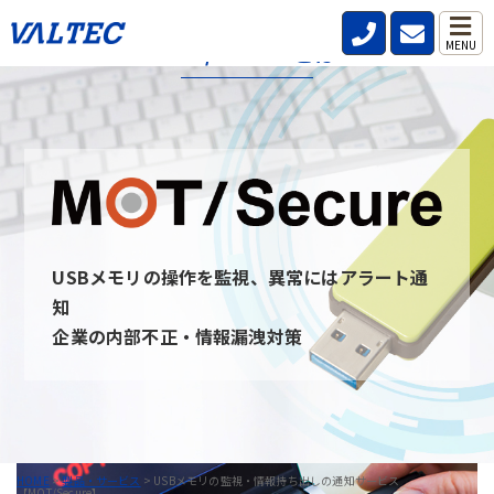
MOT/Secureとは
MENU
MOT/secureとは、社内・社外問わず従業員が利用するPCのUSB
デバイスを監視し、いつ・誰が・どんな情報を持ち出したのか記
録と通知を行うことができるサービスです。
USBデバイスを監視することを周知させることで情報の持ち出し
を牽制し、防止できます。 また、MOT/secureと通信ができない
PCはUSBデバイスを無効にすることが可能です。
USBメモリの操作を監視、異常にはアラート通
MOT/Secureへのお問い合わせ
知
企業の内部不正・情報漏洩対策
HOME
>
製品・サービス
>
USBメモリの監視・情報持ち出しの通知サービス
【MOT/Secure】