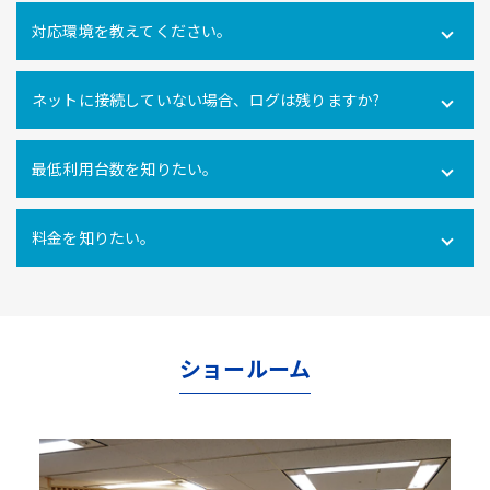
可能です。社内だけでなく社外にあるPCの操作ログを取得
対応環境を教えてください。
できます。
Windows10・11 全エディション macOS 11(Big Sur)、
ネットに接続していない場合、ログは残りますか?
12(Monterey)、13(Ventura) ※Macクライアントでは、PC
利用時間ログ（PC利用開始・終了、無操作時間）のみの対
インターネットに接続できない環境でのパソコン利用も利
応となります。
最低利用台数を知りたい。
用ログをパソコン内に一時的に蓄積し、インターネットへ
の再接続時に遡ってパソコン利用ログを管理サーバにアッ
10ライセンス以上からご利用いただけます。
プロードするので、パソコンの利用形態に関係なく自動打
料金を知りたい。
刻を行うことができます。
使用ライセンス数により異なります。
こちらからお問合せ
ください。
ショールーム