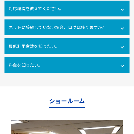
可能です。社内だけでなく社外にあるPCの操作ログを取得
対応環境を教えてください。
できます。
Windows10・11 全エディション macOS 11(Big Sur)、
ネットに接続していない場合、ログは残りますか?
12(Monterey)、13(Ventura) ※Macクライアントでは、PC
利用時間ログ（PC利用開始・終了、無操作時間）のみの対
インターネットに接続できない環境でのパソコン利用も利
応となります。
最低利用台数を知りたい。
用ログをパソコン内に一時的に蓄積し、インターネットへ
の再接続時に遡ってパソコン利用ログを管理サーバにアッ
10ライセンス以上からご利用いただけます。
プロードするので、パソコンの利用形態に関係なく自動打
料金を知りたい。
刻を行うことができます。
使用ライセンス数により異なります。
こちらからお問合せ
ください。
ショールーム