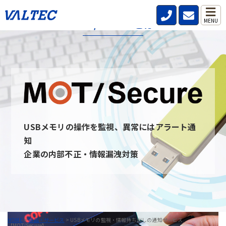
MOT/Secureとは
MENU
MOT/secureとは、社内・社外問わず従業員が利用するPCのUSB
デバイスを監視し、いつ・誰が・どんな情報を持ち出したのか記
録と通知を行うことができるサービスです。
USBデバイスを監視することを周知させることで情報の持ち出し
を牽制し、防止できます。 また、MOT/secureと通信ができない
PCはUSBデバイスを無効にすることが可能です。
USBメモリの操作を監視、異常にはアラート通
MOT/Secureへのお問い合わせ
知
企業の内部不正・情報漏洩対策
HOME
>
製品・サービス
>
USBメモリの監視・情報持ち出しの通知サービス
【MOT/Secure】