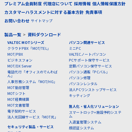
プレミアム会員制度
代理店について
採用情報
個人情報保護方針
カスタマーハラスメントに対する基本方針
免責事項
お問い合わせ
サイトマップ
製品一覧
>
資料ダウンロード
VALTEC MOTシリーズ
パソコン関連サービス
クラウドPBX「MOT/TEL」
ミニPC
MOT/PBX
VALTECノートパソコン
ビジネスフォン
PCサポート保守サービス
MOT/DX Server
定額パソコン保守サービス
電話代行「オフィスのでんわば
パソコン通販「PCバル」
ん」
パソコン修理
人事労務システム「MOT/HG」
パソコンレンタル
MOT勤怠管理
法人PCワンストップサービス
MOTシフト
キッティング
MOT経費精算
MOT文書管理
無人化・省人化ソリューション
電子契約サービス
スマートロック+施設予約システ
ム
法人光回線サービス「MOT光」
入退室管理システム
セキュリティ製品・サービス
顔認証システム