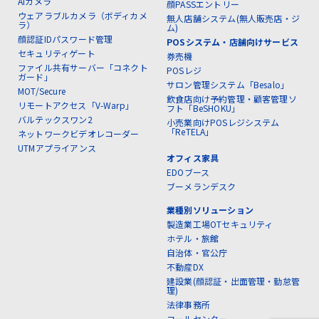
AIカメラ
顔PASSエントリー
ウェアラブルカメラ（ボディカメ
無人店舗システム(無人販売店・ジ
ラ）
ム)
顔認証IDパスワード管理
POSシステム・店舗向けサービス
セキュリティゲート
券売機
ファイル共有サーバー「コネクト
POSレジ
ガード」
サロン管理システム「Besalo」
MOT/Secure
飲食店向け予約管理・顧客管理ソ
リモートアクセス「V-Warp」
フト「BeSHOKU」
バルテックスワン2
小売業向けPOSレジシステム
「ReTELA」
ネットワークビデオレコーダー
UTMアプライアンス
オフィス家具
EDOブース
ブーメランデスク
業種別ソリューション
製造業工場OTセキュリティ
ホテル・旅館
自治体・官公庁
不動産DX
建設業(顔認証・出面管理・勤怠管
理)
法律事務所
コールセンター