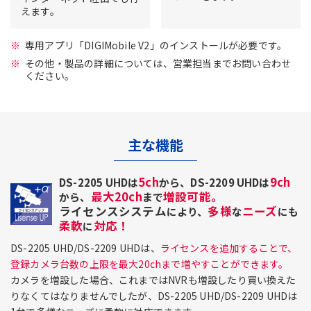
えます。
専用アプリ「DIGIMobile V2」のインストールが必要です。
その他・製品の詳細については、営業担当までお問い合わせ
ください。
主な機能
5ch
9ch
DS-2205 UHDは
から、DS-2209 UHDは
最大20ch
増設可能。
から、
まで
ライセンスシステム
多様
ニーズ
により、
な
にも
柔軟
対応！
に
DS-2205 UHD/DS-2209 UHDは、
ライセンスを追加することで、
登録カメラ台数の上限を最大20chまで増やすことができます。
カメラを増設した場合、これまではNVRも増設したり買い換えた
りなくてはなりませんでしたが、DS-2205 UHD/DS-2209 UHDは