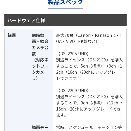
製品スペック
ハードウェア仕様
録画
同時録
最大20台（Canon・Panasonic・T
画・録音
OA・VIVOTEK製など）
カメラ台
数
【DS-2205 UHD】
（対応ネ
別途ライセンス（DS-21EX）を購入
ットワー
することで、5ch（標準）→9ch→1
クカメ
2ch→16ch→20chにアップグレー
ラ）
ドできます。
【DS-2209 UHD】
別途ライセンス（DS-21EX）を購入
することで、9ch（標準）→12ch→
16ch→20chにアップグレードでき
ます。
録画モー
常時、スケジュール、モーション等