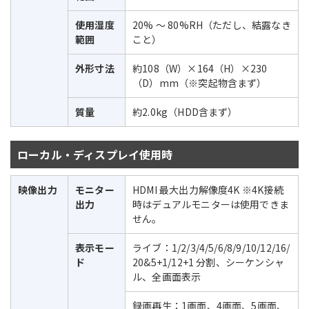
使用湿度
20% ～ 80%RH（ただし、結露なき
範囲
こと）
外形寸法
約108（W）×164（H）×230
（D）mm（※突起物含まず）
質量
約2.0kg（HDD含まず）
ローカル・ディスプレイ使用時
映像出力
モニター
HDMI 最大出力解像度4K ※4K接続
出力
時はデュアルモニターは使用できま
せん。
表示モー
ライブ：1/2/3/4/5/6/8/9/10/12/16/
ド
20&5+1/12+1 分割、シーケンシャ
ル、全画面表示
録画再生：1画面、4画面、5画面、