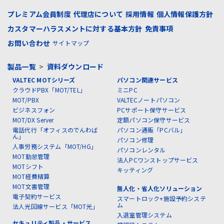
プレミアム会員制度
代理店について
採用情報
個人情報保護方針
カスタマーハラスメントに対する基本方針
免責事項
お問い合わせ
サイトマップ
製品一覧
>
資料ダウンロード
VALTEC MOTシリーズ
パソコン関連サービス
クラウドPBX「MOT/TEL」
ミニPC
MOT/PBX
VALTECノートパソコン
ビジネスフォン
PCサポート保守サービス
MOT/DX Server
定額パソコン保守サービス
電話代行「オフィスのでんわば
パソコン通販「PCバル」
ん」
パソコン修理
人事労務システム「MOT/HG」
パソコンレンタル
MOT勤怠管理
法人PCワンストップサービス
MOTシフト
キッティング
MOT経費精算
MOT文書管理
無人化・省人化ソリューション
電子契約サービス
スマートロック+施設予約システ
ム
法人光回線サービス「MOT光」
入退室管理システム
セキュリティ製品・サービス