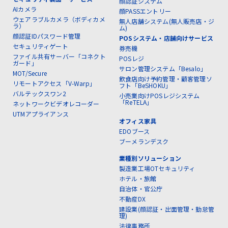
顔認証システム
AIカメラ
顔PASSエントリー
ウェアラブルカメラ（ボディカメ
無人店舗システム(無人販売店・ジ
ラ）
ム)
顔認証IDパスワード管理
POSシステム・店舗向けサービス
セキュリティゲート
券売機
ファイル共有サーバー「コネクト
POSレジ
ガード」
サロン管理システム「Besalo」
MOT/Secure
飲食店向け予約管理・顧客管理ソ
リモートアクセス「V-Warp」
フト「BeSHOKU」
バルテックスワン2
小売業向けPOSレジシステム
「ReTELA」
ネットワークビデオレコーダー
UTMアプライアンス
オフィス家具
EDOブース
ブーメランデスク
業種別ソリューション
製造業工場OTセキュリティ
ホテル・旅館
自治体・官公庁
不動産DX
建設業(顔認証・出面管理・勤怠管
理)
法律事務所