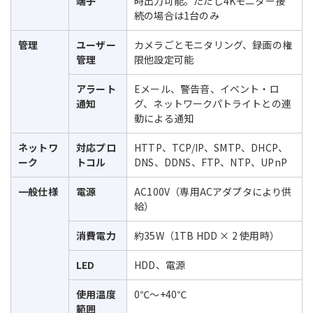
端子
時出力可能。ただし4Kモニター接
続の場合は1台のみ
管理
ユーザー
カメラごとモニタリング、録画の権
管理
限他設定可能
アラート
Eメール、警告音、イベント・ロ
通知
グ、ネットワークパトライトとの連
動による通知
ネットワ
対応プロ
HTTP、TCP/IP、SMTP、DHCP、
ーク
トコル
DNS、DDNS、FTP、NTP、UPnP
一般仕様
電源
AC100V（専用ACアダプタにより供
給）
消費電力
約35W（1TB HDD × 2 使用時）
LED
HDD、電源
使用温度
0℃～+40℃
範囲