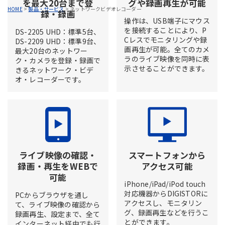
を最大20台まで登
グや録画再生が可能
HOME
>
製品・サービス
>
ネットワークビデオレコーダー
録・録画
操作は、USB端子にマウス
を接続することにより、P
DS-2205 UHD：標準5台、
Cレスでモニタリングや録
DS-2209 UHD：標準9台、
画再生が可能。全てのカメ
最大20台のネットワー
ラのライブ映像を同時に表
ク・カメラを登録・録画で
示させることができます。
きるネットワーク・ビデ
オ・レコーダーです。
ライブ映像の確認・
スマートフォンから
録画・再生をWEBで
アクセス可能
可能
iPhone/iPad/iPod touch
対応機器からDIGISTORに
PCからブラウザを通し
アクセスし、モニタリン
て、ライブ映像の確認から
グ、録画再生などを行うこ
録画再生、設定まで、全て
とができます。
インターネット経由でも行