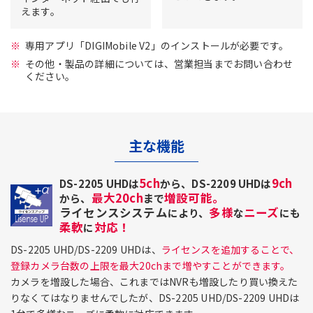
えます。
専用アプリ「DIGIMobile V2」のインストールが必要です。
その他・製品の詳細については、営業担当までお問い合わせ
ください。
主な機能
5ch
9ch
DS-2205 UHDは
から、DS-2209 UHDは
最大20ch
増設可能。
から、
まで
ライセンスシステム
多様
ニーズ
により、
な
にも
柔軟
対応！
に
DS-2205 UHD/DS-2209 UHDは、
ライセンスを追加することで、
登録カメラ台数の上限を最大20chまで増やすことができます。
カメラを増設した場合、これまではNVRも増設したり買い換えた
りなくてはなりませんでしたが、DS-2205 UHD/DS-2209 UHDは