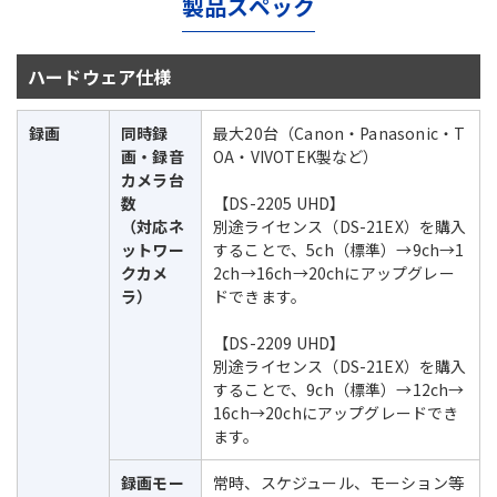
製品スペック
ハードウェア仕様
録画
同時録
最大20台（Canon・Panasonic・T
画・録音
OA・VIVOTEK製など）
カメラ台
数
【DS-2205 UHD】
（対応ネ
別途ライセンス（DS-21EX）を購入
ットワー
することで、5ch（標準）→9ch→1
クカメ
2ch→16ch→20chにアップグレー
ラ）
ドできます。
【DS-2209 UHD】
別途ライセンス（DS-21EX）を購入
することで、9ch（標準）→12ch→
16ch→20chにアップグレードでき
ます。
録画モー
常時、スケジュール、モーション等