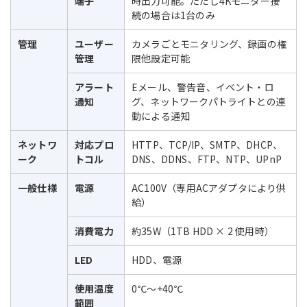
端子
時出力可能。ただし4Kモニター接
続の場合は1台のみ
管理
ユーザー
カメラごとモニタリング、録画の権
管理
限他設定可能
アラート
Eメール、警告音、イベント・ロ
通知
グ、ネットワークパトライトとの連
動による通知
ネットワ
対応プロ
HTTP、TCP/IP、SMTP、DHCP、
ーク
トコル
DNS、DDNS、FTP、NTP、UPnP
一般仕様
電源
AC100V（専用ACアダプタにより供
給）
消費電力
約35W（1TB HDD × 2 使用時）
LED
HDD、電源
使用温度
0℃～+40℃
範囲