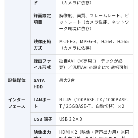
ド
（カメラに依存）
録画設定
解像度、画質、フレームレート、ビ
項目
ットレート（カメラ性能、ネットワ
ーク環境に依存）
映像圧縮
M-JPEG、MPEG-4、H.264、H.265
方式
（カメラに依存）
録画ファ
独自AVI（※専用コーデックが必
イル形式
要）／汎用AVI ※設定にて選択可能
記録媒体
SATA
最大2台
HDD
インター
LANポー
RJ-45（100BASE-TX / 1000BASE-
フェース
ト
T / 2.5GBASE-T、自動切替）×2
USB 端子
USB 3.2×3
映像出力
HDMI×2（映像・音声出力用）※同