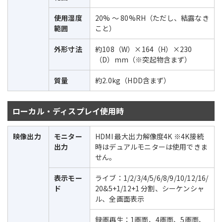
使用湿度
20% ～ 80%RH（ただし、結露なき
範囲
こと）
外形寸法
約108（W）×164（H）×230
（D）mm（※突起物含まず）
質量
約2.0kg（HDD含まず）
ローカル・ディスプレイ使用時
映像出力
モニター
HDMI 最大出力解像度4K ※4K接続
出力
時はデュアルモニターは使用できま
せん。
表示モー
ライブ：1/2/3/4/5/6/8/9/10/12/16/
ド
20&5+1/12+1 分割、シーケンシャ
ル、全画面表示
録画再生：1画面、4画面、5画面、