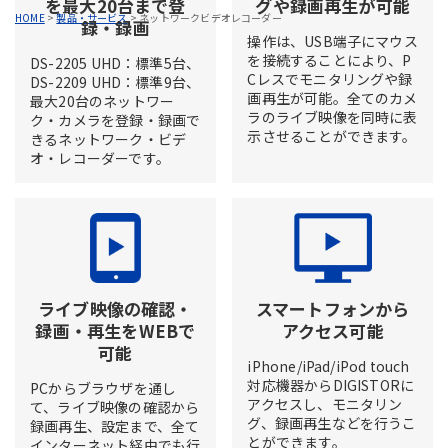
を最大20台まで登
グや録画再生が可能
HOME
>
製品・サービス
>
ネットワークビデオレコーダー
録・録画
操作は、USB端子にマウス
を接続することにより、P
DS-2205 UHD：標準5台、
Cレスでモニタリングや録
DS-2209 UHD：標準9台、
画再生が可能。全てのカメ
最大20台のネットワー
ラのライブ映像を同時に表
ク・カメラを登録・録画で
示させることができます。
きるネットワーク・ビデ
オ・レコーダーです。
ライブ映像の確認・
スマートフォンから
録画・再生をWEBで
アクセス可能
可能
iPhone/iPad/iPod touch
対応機器からDIGISTORに
PCからブラウザを通し
アクセスし、モニタリン
て、ライブ映像の確認から
グ、録画再生などを行うこ
録画再生、設定まで、全て
とができます。
インターネット経由でも行