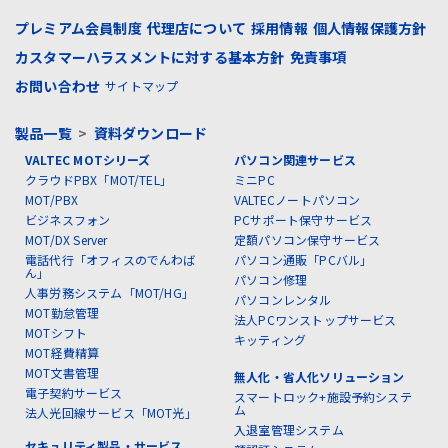
プレミアム会員制度
代理店について
採用情報
個人情報保護方針
カスタマーハラスメントに対する基本方針
免責事項
お問い合わせ
サイトマップ
製品一覧
>
資料ダウンロード
VALTEC MOTシリーズ
パソコン関連サービス
クラウドPBX「MOT/TEL」
ミニPC
MOT/PBX
VALTECノートパソコン
ビジネスフォン
PCサポート保守サービス
MOT/DX Server
定額パソコン保守サービス
電話代行「オフィスのでんわば
パソコン通販「PCバル」
ん」
パソコン修理
人事労務システム「MOT/HG」
パソコンレンタル
MOT勤怠管理
法人PCワンストップサービス
MOTシフト
キッティング
MOT経費精算
MOT文書管理
無人化・省人化ソリューション
電子契約サービス
スマートロック+施設予約システ
ム
法人光回線サービス「MOT光」
入退室管理システム
セキュリティ製品・サービス