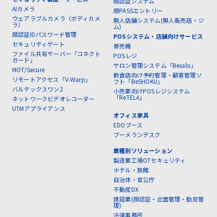
顔認証システム
AIカメラ
顔PASSエントリー
ウェアラブルカメラ（ボディカメ
無人店舗システム(無人販売店・ジ
ラ）
ム)
顔認証IDパスワード管理
POSシステム・店舗向けサービス
セキュリティゲート
券売機
ファイル共有サーバー「コネクト
POSレジ
ガード」
サロン管理システム「Besalo」
MOT/Secure
飲食店向け予約管理・顧客管理ソ
リモートアクセス「V-Warp」
フト「BeSHOKU」
バルテックスワン2
小売業向けPOSレジシステム
「ReTELA」
ネットワークビデオレコーダー
UTMアプライアンス
オフィス家具
EDOブース
ブーメランデスク
業種別ソリューション
製造業工場OTセキュリティ
ホテル・旅館
自治体・官公庁
不動産DX
建設業(顔認証・出面管理・勤怠管
理)
法律事務所