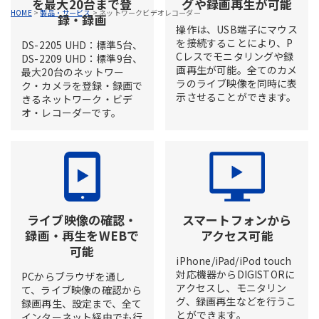
を最大20台まで登
グや録画再生が可能
HOME
>
製品・サービス
>
ネットワークビデオレコーダー
録・録画
操作は、USB端子にマウス
を接続することにより、P
DS-2205 UHD：標準5台、
Cレスでモニタリングや録
DS-2209 UHD：標準9台、
画再生が可能。全てのカメ
最大20台のネットワー
ラのライブ映像を同時に表
ク・カメラを登録・録画で
示させることができます。
きるネットワーク・ビデ
オ・レコーダーです。
ライブ映像の確認・
スマートフォンから
録画・再生をWEBで
アクセス可能
可能
iPhone/iPad/iPod touch
対応機器からDIGISTORに
PCからブラウザを通し
アクセスし、モニタリン
て、ライブ映像の確認から
グ、録画再生などを行うこ
録画再生、設定まで、全て
とができます。
インターネット経由でも行