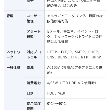
端子
時出力可能。ただし4Kモニター接
続の場合は1台のみ
管理
ユーザー
カメラごとモニタリング、録画の権
管理
限他設定可能
アラート
Eメール、警告音、イベント・ロ
通知
グ、ネットワークパトライトとの連
動による通知
ネットワ
対応プロ
HTTP、TCP/IP、SMTP、DHCP、
ーク
トコル
DNS、DDNS、FTP、NTP、UPnP
一般仕様
電源
AC100V（専用ACアダプタにより供
給）
消費電力
約35W（1TB HDD × 2 使用時）
LED
HDD、電源
使用温度
0℃～+40℃
範囲