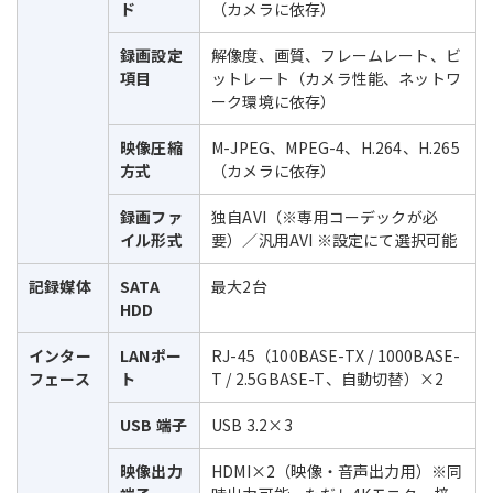
ド
（カメラに依存）
録画設定
解像度、画質、フレームレート、ビ
項目
ットレート（カメラ性能、ネットワ
ーク環境に依存）
映像圧縮
M-JPEG、MPEG-4、H.264、H.265
方式
（カメラに依存）
録画ファ
独自AVI（※専用コーデックが必
イル形式
要）／汎用AVI ※設定にて選択可能
記録媒体
SATA
最大2台
HDD
インター
LANポー
RJ-45（100BASE-TX / 1000BASE-
フェース
ト
T / 2.5GBASE-T、自動切替）×2
USB 端子
USB 3.2×3
映像出力
HDMI×2（映像・音声出力用）※同