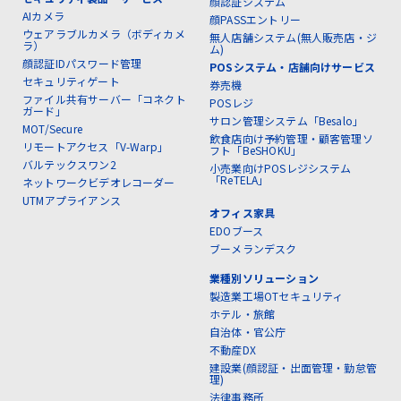
顔認証システム
AIカメラ
顔PASSエントリー
ウェアラブルカメラ（ボディカメ
無人店舗システム(無人販売店・ジ
ラ）
ム)
顔認証IDパスワード管理
POSシステム・店舗向けサービス
セキュリティゲート
券売機
ファイル共有サーバー「コネクト
POSレジ
ガード」
サロン管理システム「Besalo」
MOT/Secure
飲食店向け予約管理・顧客管理ソ
リモートアクセス「V-Warp」
フト「BeSHOKU」
バルテックスワン2
小売業向けPOSレジシステム
「ReTELA」
ネットワークビデオレコーダー
UTMアプライアンス
オフィス家具
EDOブース
ブーメランデスク
業種別ソリューション
製造業工場OTセキュリティ
ホテル・旅館
自治体・官公庁
不動産DX
建設業(顔認証・出面管理・勤怠管
理)
法律事務所