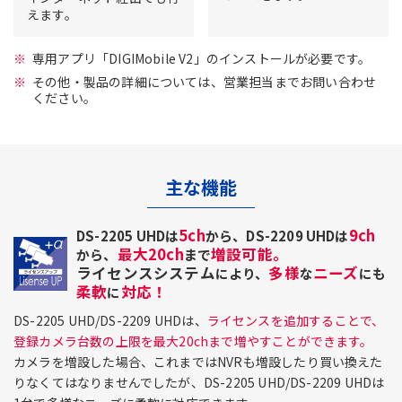
えます。
専用アプリ「DIGIMobile V2」のインストールが必要です。
その他・製品の詳細については、営業担当までお問い合わせ
ください。
主な機能
5ch
9ch
DS-2205 UHDは
から、DS-2209 UHDは
最大20ch
増設可能。
から、
まで
ライセンスシステム
多様
ニーズ
により、
な
にも
柔軟
対応！
に
DS-2205 UHD/DS-2209 UHDは、
ライセンスを追加することで、
登録カメラ台数の上限を最大20chまで増やすことができます。
カメラを増設した場合、これまではNVRも増設したり買い換えた
りなくてはなりませんでしたが、DS-2205 UHD/DS-2209 UHDは