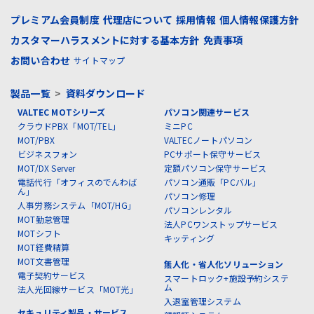
プレミアム会員制度
代理店について
採用情報
個人情報保護方針
カスタマーハラスメントに対する基本方針
免責事項
お問い合わせ
サイトマップ
製品一覧
>
資料ダウンロード
VALTEC MOTシリーズ
パソコン関連サービス
クラウドPBX「MOT/TEL」
ミニPC
MOT/PBX
VALTECノートパソコン
ビジネスフォン
PCサポート保守サービス
MOT/DX Server
定額パソコン保守サービス
電話代行「オフィスのでんわば
パソコン通販「PCバル」
ん」
パソコン修理
人事労務システム「MOT/HG」
パソコンレンタル
MOT勤怠管理
法人PCワンストップサービス
MOTシフト
キッティング
MOT経費精算
MOT文書管理
無人化・省人化ソリューション
電子契約サービス
スマートロック+施設予約システ
ム
法人光回線サービス「MOT光」
入退室管理システム
セキュリティ製品・サービス