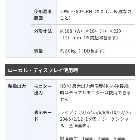
使用湿度
20% ～ 80%RH（ただし、結露なき
範囲
こと）
外形寸法
約108（W）×164（H）×230
（D）mm（※突起物含まず）
質量
約2.0kg（HDD含まず）
ローカル・ディスプレイ使用時
映像出力
モニター
HDMI 最大出力解像度4K ※4K接続
出力
時はデュアルモニターは使用できま
せん。
表示モー
ライブ：1/2/3/4/5/6/8/9/10/12/16/
ド
20&5+1/12+1 分割、シーケンシャ
ル、全画面表示
録画再生：1画面、4画面、5画面、