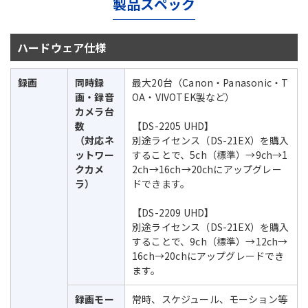
製品スペック
ハードウェア仕様
録画
同時録
最大20台（Canon・Panasonic・T
画・録音
OA・VIVOTEK製など）
カメラ台
数
【DS-2205 UHD】
（対応ネ
別途ライセンス（DS-21EX）を購入
ットワー
することで、5ch（標準）→9ch→1
クカメ
2ch→16ch→20chにアップグレー
ラ）
ドできます。
【DS-2209 UHD】
別途ライセンス（DS-21EX）を購入
することで、9ch（標準）→12ch→
16ch→20chにアップグレードでき
ます。
録画モー
常時、スケジュール、モーション等