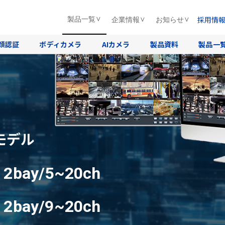
採用情
製品一覧
企業情報
お知らせ
顔認証
ボディカメラ
AIカメラ
製品資料
製品一
モデル
D
2bay/5~20ch
D
2bay/9~20ch