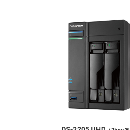
DS-2205 UHD
（2bay/