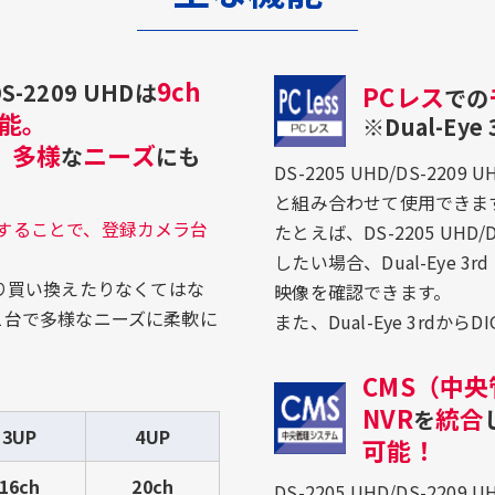
9ch
-2209 UHDは
PCレス
での
能。
※Dual-Ey
多様
ニーズ
、
な
にも
DS-2205 UHD/DS-220
と組み合わせて使用できま
することで、登録カメラ台
たとえば、DS-2205 UH
したい場合、Dual-Eye 
り買い換えたりなくてはな
映像を確認できます。
HDは1台で多様なニーズに柔軟に
また、Dual-Eye 3rdか
CMS（中
NVR
統合
を
3UP
4UP
可能！
16ch
20ch
DS-2205 UHD/DS-2