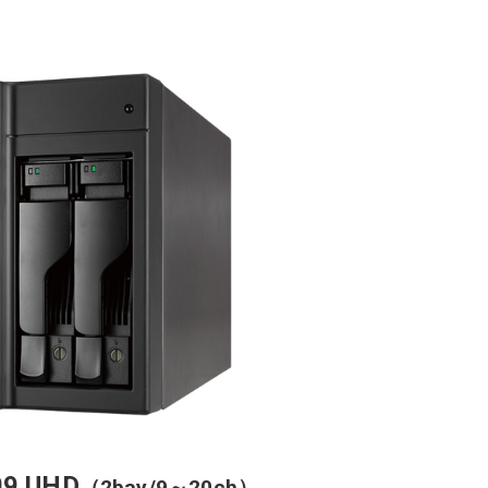
09 UHD
（2bay/9～20ch）