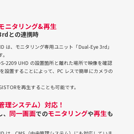
モニタリング&再生
e 3rdとの連携時
9 UHD は、モニタリング専用ユニット「Dual-Eye 3rd」
す。
D/DS-2209 UHD の設置箇所と離れた場所で映像を確認
3rd を設置することによって、PC レスで簡単にカメラの
らDIGISTORを再生することも可能です。
央管理システム）対応！
同一画面
モニタリング
再生
し、
での
や
も
209 UHD は、CMS（中央管理システム）にも対応していま