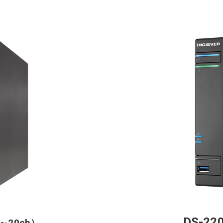
DS-22
5～20ch）