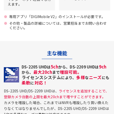
えます。
専用アプリ「DIGIMobile V2」のインストールが必要です。
その他・製品の詳細については、営業担当までお問い合わせ
ください。
主な機能
5ch
9ch
DS-2205 UHDは
から、DS-2209 UHDは
最大20ch
増設可能。
から、
まで
ライセンスシステム
多様
ニーズ
により、
な
にも
柔軟
対応！
に
DS-2205 UHD/DS-2209 UHDは、
ライセンスを追加することで、
登録カメラ台数の上限を最大20chまで増やすことができます。
カメラを増設した場合、これまではNVRも増設したり買い換えた
りなくてはなりませんでしたが、DS-2205 UHD/DS-2209 UHDは