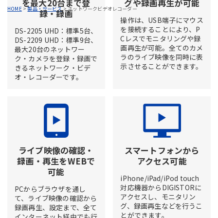
を最大20台まで登
グや録画再生が可能
HOME
>
製品・サービス
>
ネットワークビデオレコーダー
録・録画
操作は、USB端子にマウス
を接続することにより、P
DS-2205 UHD：標準5台、
Cレスでモニタリングや録
DS-2209 UHD：標準9台、
画再生が可能。全てのカメ
最大20台のネットワー
ラのライブ映像を同時に表
ク・カメラを登録・録画で
示させることができます。
きるネットワーク・ビデ
オ・レコーダーです。
ライブ映像の確認・
スマートフォンから
録画・再生をWEBで
アクセス可能
可能
iPhone/iPad/iPod touch
対応機器からDIGISTORに
PCからブラウザを通し
アクセスし、モニタリン
て、ライブ映像の確認から
グ、録画再生などを行うこ
録画再生、設定まで、全て
とができます。
インターネット経由でも行