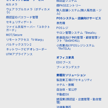
顔認証システム
AIカメラ
顔PASSエントリー
ウェアラブルカメラ（ボディカメ
無人店舗システム(無人販売店・ジ
ラ）
ム)
顔認証IDパスワード管理
POSシステム・店舗向けサービス
セキュリティゲート
券売機
ファイル共有サーバー「コネクト
POSレジ
ガード」
サロン管理システム「Besalo」
MOT/Secure
飲食店向け予約管理・顧客管理ソ
リモートアクセス「V-Warp」
フト「BeSHOKU」
バルテックスワン2
小売業向けPOSレジシステム
「ReTELA」
ネットワークビデオレコーダー
UTMアプライアンス
オフィス家具
EDOブース
ブーメランデスク
業種別ソリューション
製造業工場OTセキュリティ
ホテル・旅館
自治体・官公庁
不動産DX
建設業(顔認証・出面管理・勤怠管
理)
法律事務所