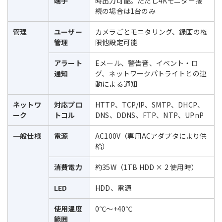
端子
時出力可能。ただし4Kモニター接
続の場合は1台のみ
管理
ユーザー
カメラごとモニタリング、録画の権
管理
限他設定可能
アラート
Eメール、警告音、イベント・ロ
通知
グ、ネットワークパトライトとの連
動による通知
ネットワ
対応プロ
HTTP、TCP/IP、SMTP、DHCP、
ーク
トコル
DNS、DDNS、FTP、NTP、UPnP
一般仕様
電源
AC100V（専用ACアダプタにより供
給）
消費電力
約35W（1TB HDD × 2 使用時）
LED
HDD、電源
使用温度
0℃～+40℃
範囲