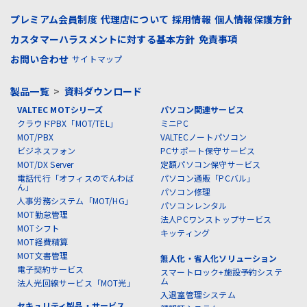
プレミアム会員制度
代理店について
採用情報
個人情報保護方針
カスタマーハラスメントに対する基本方針
免責事項
お問い合わせ
サイトマップ
製品一覧
>
資料ダウンロード
VALTEC MOTシリーズ
パソコン関連サービス
クラウドPBX「MOT/TEL」
ミニPC
MOT/PBX
VALTECノートパソコン
ビジネスフォン
PCサポート保守サービス
MOT/DX Server
定額パソコン保守サービス
電話代行「オフィスのでんわば
パソコン通販「PCバル」
ん」
パソコン修理
人事労務システム「MOT/HG」
パソコンレンタル
MOT勤怠管理
法人PCワンストップサービス
MOTシフト
キッティング
MOT経費精算
MOT文書管理
無人化・省人化ソリューション
電子契約サービス
スマートロック+施設予約システ
ム
法人光回線サービス「MOT光」
入退室管理システム
セキュリティ製品・サービス