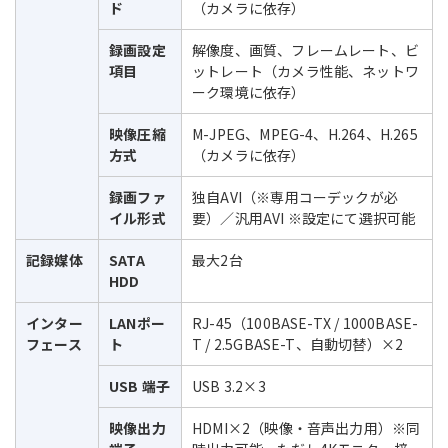
ド
（カメラに依存）
録画設定
解像度、画質、フレームレート、ビ
項目
ットレート（カメラ性能、ネットワ
ーク環境に依存）
映像圧縮
M-JPEG、MPEG-4、H.264、H.265
方式
（カメラに依存）
録画ファ
独自AVI（※専用コーデックが必
イル形式
要）／汎用AVI ※設定にて選択可能
記録媒体
SATA
最大2台
HDD
インター
LANポー
RJ-45（100BASE-TX / 1000BASE-
フェース
ト
T / 2.5GBASE-T、自動切替）×2
USB 端子
USB 3.2×3
映像出力
HDMI×2（映像・音声出力用）※同