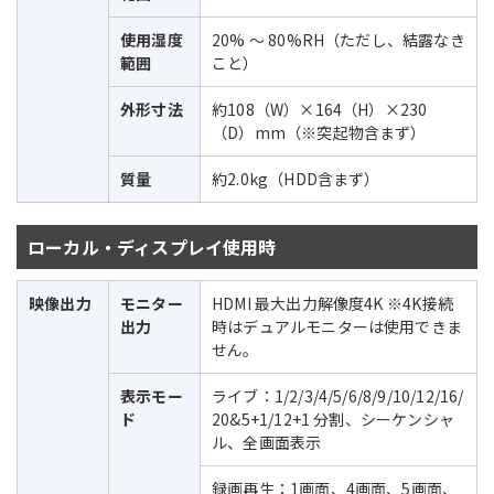
使用湿度
20% ～ 80%RH（ただし、結露なき
範囲
こと）
外形寸法
約108（W）×164（H）×230
（D）mm（※突起物含まず）
質量
約2.0kg（HDD含まず）
ローカル・ディスプレイ使用時
映像出力
モニター
HDMI 最大出力解像度4K ※4K接続
出力
時はデュアルモニターは使用できま
せん。
表示モー
ライブ：1/2/3/4/5/6/8/9/10/12/16/
ド
20&5+1/12+1 分割、シーケンシャ
ル、全画面表示
録画再生：1画面、4画面、5画面、