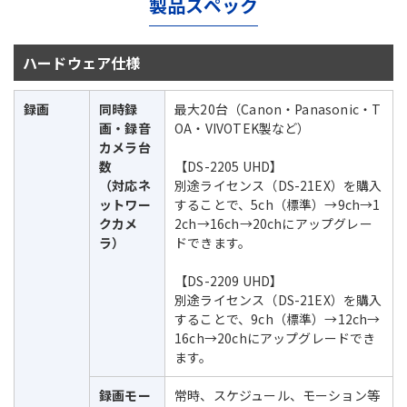
製品スペック
ハードウェア仕様
録画
同時録
最大20台（Canon・Panasonic・T
画・録音
OA・VIVOTEK製など）
カメラ台
数
【DS-2205 UHD】
（対応ネ
別途ライセンス（DS-21EX）を購入
ットワー
することで、5ch（標準）→9ch→1
クカメ
2ch→16ch→20chにアップグレー
ラ）
ドできます。
【DS-2209 UHD】
別途ライセンス（DS-21EX）を購入
することで、9ch（標準）→12ch→
16ch→20chにアップグレードでき
ます。
録画モー
常時、スケジュール、モーション等