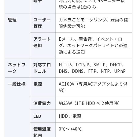
端子
時出力可能。ただし4Kモニター接
続の場合は1台のみ
管理
ユーザー
カメラごとモニタリング、録画の権
管理
限他設定可能
アラート
Eメール、警告音、イベント・ロ
通知
グ、ネットワークパトライトとの連
動による通知
ネットワ
対応プロ
HTTP、TCP/IP、SMTP、DHCP、
ーク
トコル
DNS、DDNS、FTP、NTP、UPnP
一般仕様
電源
AC100V（専用ACアダプタにより供
給）
消費電力
約35W（1TB HDD × 2 使用時）
LED
HDD、電源
使用温度
0℃～+40℃
範囲