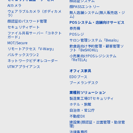
顔認証システム
AIカメラ
顔PASSエントリー
ウェアラブルカメラ（ボディカメ
無人店舗システム(無人販売店・ジ
ラ）
ム)
顔認証IDパスワード管理
POSシステム・店舗向けサービス
セキュリティゲート
券売機
ファイル共有サーバー「コネクト
POSレジ
ガード」
サロン管理システム「Besalo」
MOT/Secure
飲食店向け予約管理・顧客管理ソ
リモートアクセス「V-Warp」
フト「BeSHOKU」
バルテックスワン2
小売業向けPOSレジシステム
「ReTELA」
ネットワークビデオレコーダー
UTMアプライアンス
オフィス家具
EDOブース
ブーメランデスク
業種別ソリューション
製造業工場OTセキュリティ
ホテル・旅館
自治体・官公庁
不動産DX
建設業(顔認証・出面管理・勤怠管
理)
法律事務所