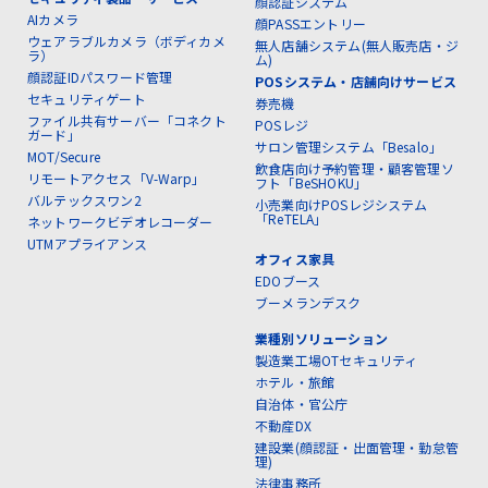
顔認証システム
AIカメラ
顔PASSエントリー
ウェアラブルカメラ（ボディカメ
無人店舗システム(無人販売店・ジ
ラ）
ム)
顔認証IDパスワード管理
POSシステム・店舗向けサービス
セキュリティゲート
券売機
ファイル共有サーバー「コネクト
POSレジ
ガード」
サロン管理システム「Besalo」
MOT/Secure
飲食店向け予約管理・顧客管理ソ
リモートアクセス「V-Warp」
フト「BeSHOKU」
バルテックスワン2
小売業向けPOSレジシステム
「ReTELA」
ネットワークビデオレコーダー
UTMアプライアンス
オフィス家具
EDOブース
ブーメランデスク
業種別ソリューション
製造業工場OTセキュリティ
ホテル・旅館
自治体・官公庁
不動産DX
建設業(顔認証・出面管理・勤怠管
理)
法律事務所