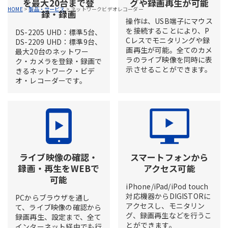
を最大20台まで登
グや録画再生が可能
HOME
>
製品・サービス
>
ネットワークビデオレコーダー
録・録画
操作は、USB端子にマウス
を接続することにより、P
DS-2205 UHD：標準5台、
Cレスでモニタリングや録
DS-2209 UHD：標準9台、
画再生が可能。全てのカメ
最大20台のネットワー
ラのライブ映像を同時に表
ク・カメラを登録・録画で
示させることができます。
きるネットワーク・ビデ
オ・レコーダーです。
ライブ映像の確認・
スマートフォンから
録画・再生をWEBで
アクセス可能
可能
iPhone/iPad/iPod touch
対応機器からDIGISTORに
PCからブラウザを通し
アクセスし、モニタリン
て、ライブ映像の確認から
グ、録画再生などを行うこ
録画再生、設定まで、全て
とができます。
インターネット経由でも行