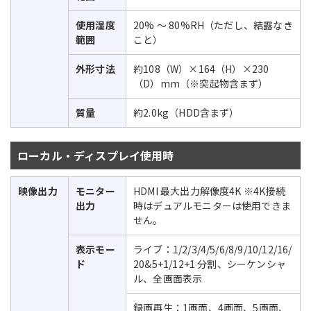
使用湿度
20% ～ 80%RH（ただし、結露なき
範囲
こと）
外形寸法
約108（W）×164（H）×230
（D）mm（※突起物含まず）
質量
約2.0kg（HDD含まず）
ローカル・ディスプレイ使用時
映像出力
モニター
HDMI 最大出力解像度4K ※4K接続
出力
時はデュアルモニターは使用できま
せん。
表示モー
ライブ：1/2/3/4/5/6/8/9/10/12/16/
ド
20&5+1/12+1 分割、シーケンシャ
ル、全画面表示
録画再生：1画面、4画面、5画面、