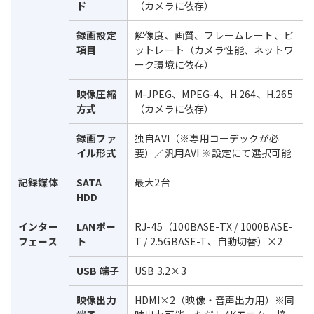
ド
（カメラに依存）
録画設定
解像度、画質、フレームレート、ビ
項目
ットレート（カメラ性能、ネットワ
ーク環境に依存）
映像圧縮
M-JPEG、MPEG-4、H.264、H.265
方式
（カメラに依存）
録画ファ
独自AVI（※専用コーデックが必
イル形式
要）／汎用AVI ※設定にて選択可能
記録媒体
SATA
最大2台
HDD
インター
LANポー
RJ-45（100BASE-TX / 1000BASE-
フェース
ト
T / 2.5GBASE-T、自動切替）×2
USB 端子
USB 3.2×3
映像出力
HDMI×2（映像・音声出力用）※同