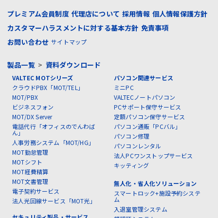
プレミアム会員制度
代理店について
採用情報
個人情報保護方針
カスタマーハラスメントに対する基本方針
免責事項
お問い合わせ
サイトマップ
製品一覧
>
資料ダウンロード
VALTEC MOTシリーズ
パソコン関連サービス
クラウドPBX「MOT/TEL」
ミニPC
MOT/PBX
VALTECノートパソコン
ビジネスフォン
PCサポート保守サービス
MOT/DX Server
定額パソコン保守サービス
電話代行「オフィスのでんわば
パソコン通販「PCバル」
ん」
パソコン修理
人事労務システム「MOT/HG」
パソコンレンタル
MOT勤怠管理
法人PCワンストップサービス
MOTシフト
キッティング
MOT経費精算
MOT文書管理
無人化・省人化ソリューション
電子契約サービス
スマートロック+施設予約システ
ム
法人光回線サービス「MOT光」
入退室管理システム
セキュリティ製品・サービス