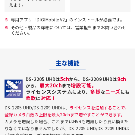
えます。
専用アプリ「DIGIMobile V2」のインストールが必要です。
その他・製品の詳細については、営業担当までお問い合わせ
ください。
主な機能
5ch
9ch
DS-2205 UHDは
から、DS-2209 UHDは
最大20ch
増設可能。
から、
まで
ライセンスシステム
多様
ニーズ
により、
な
にも
柔軟
対応！
に
DS-2205 UHD/DS-2209 UHDは、
ライセンスを追加することで、
登録カメラ台数の上限を最大20chまで増やすことができます。
カメラを増設した場合、これまではNVRも増設したり買い換えた
りなくてはなりませんでしたが、DS-2205 UHD/DS-2209 UHDは