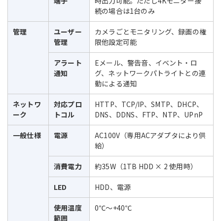
端子
時出力可能。ただし4Kモニター接
続の場合は1台のみ
管理
ユーザー
カメラごとモニタリング、録画の権
管理
限他設定可能
アラート
Eメール、警告音、イベント・ロ
通知
グ、ネットワークパトライトとの連
動による通知
ネットワ
対応プロ
HTTP、TCP/IP、SMTP、DHCP、
ーク
トコル
DNS、DDNS、FTP、NTP、UPnP
一般仕様
電源
AC100V（専用ACアダプタにより供
給）
消費電力
約35W（1TB HDD × 2 使用時）
LED
HDD、電源
使用温度
0℃～+40℃
範囲