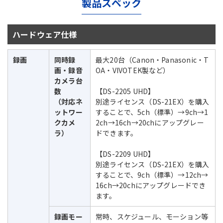
製品スペック
ハードウェア仕様
録画
同時録
最大20台（Canon・Panasonic・T
画・録音
OA・VIVOTEK製など）
カメラ台
数
【DS-2205 UHD】
（対応ネ
別途ライセンス（DS-21EX）を購入
ットワー
することで、5ch（標準）→9ch→1
クカメ
2ch→16ch→20chにアップグレー
ラ）
ドできます。
【DS-2209 UHD】
別途ライセンス（DS-21EX）を購入
することで、9ch（標準）→12ch→
16ch→20chにアップグレードでき
ます。
録画モー
常時、スケジュール、モーション等