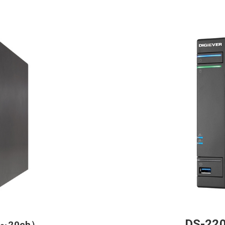
DS-22
5～20ch）