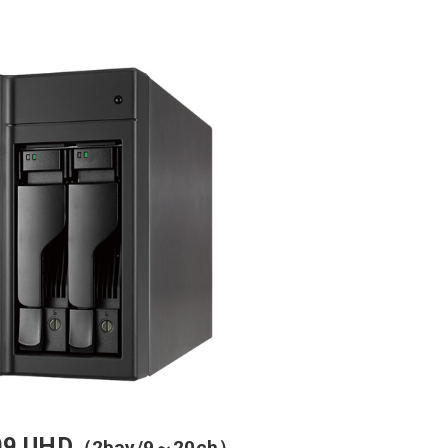
09 UHD
（2bay/9～20ch）