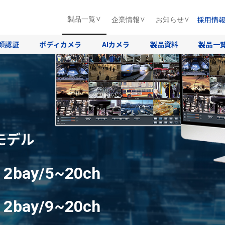
採用情
製品一覧
企業情報
お知らせ
顔認証
ボディカメラ
AIカメラ
製品資料
製品一
モデル
D
2bay/5~20ch
D
2bay/9~20ch