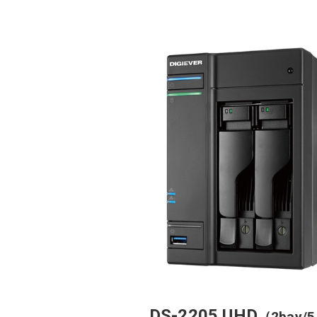
DS-2205 UHD
（2bay/