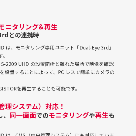
モニタリング&再生
e 3rdとの連携時
9 UHD は、モニタリング専用ユニット「Dual-Eye 3rd」
す。
D/DS-2209 UHD の設置箇所と離れた場所で映像を確認
3rd を設置することによって、PC レスで簡単にカメラの
らDIGISTORを再生することも可能です。
央管理システム）対応！
同一画面
モニタリング
再生
し、
での
や
も
209 UHD は、CMS（中央管理システム）にも対応していま