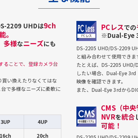
9ch
-2209 UHDは
PCレス
での
能。
※Dual-Ey
多様
ニーズ
、
な
にも
DS-2205 UHD/DS-220
と組み合わせて使用できま
することで、登録カメラ台
たとえば、DS-2205 UH
したい場合、Dual-Eye 
り買い換えたりなくてはな
映像を確認できます。
HDは1台で多様なニーズに柔軟に
また、Dual-Eye 3rdか
CMS（中
NVR
統合
を
3UP
4UP
可能！
16ch
20ch
DS-2205 UHD/DS-2