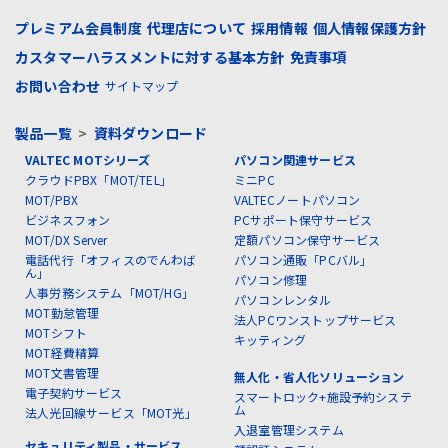
プレミアム会員制度
代理店について
採用情報
個人情報保護方針
カスタマーハラスメントに対する基本方針
免責事項
お問い合わせ
サイトマップ
製品一覧
>
資料ダウンロード
VALTEC MOTシリーズ
パソコン関連サービス
クラウドPBX「MOT/TEL」
ミニPC
MOT/PBX
VALTECノートパソコン
ビジネスフォン
PCサポート保守サービス
MOT/DX Server
定額パソコン保守サービス
電話代行「オフィスのでんわば
パソコン通販「PCバル」
ん」
パソコン修理
人事労務システム「MOT/HG」
パソコンレンタル
MOT勤怠管理
法人PCワンストップサービス
MOTシフト
キッティング
MOT経費精算
MOT文書管理
無人化・省人化ソリューション
電子契約サービス
スマートロック+施設予約システ
ム
法人光回線サービス「MOT光」
入退室管理システム
セキュリティ製品・サービス