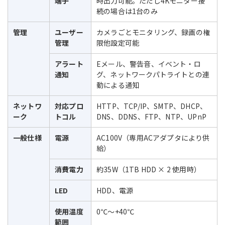
端子
時出力可能。ただし4Kモニター接
続の場合は1台のみ
管理
ユーザー
カメラごとモニタリング、録画の権
管理
限他設定可能
アラート
Eメール、警告音、イベント・ロ
通知
グ、ネットワークパトライトとの連
動による通知
ネットワ
対応プロ
HTTP、TCP/IP、SMTP、DHCP、
ーク
トコル
DNS、DDNS、FTP、NTP、UPnP
一般仕様
電源
AC100V（専用ACアダプタにより供
給）
消費電力
約35W（1TB HDD × 2 使用時）
LED
HDD、電源
使用温度
0℃～+40℃
範囲