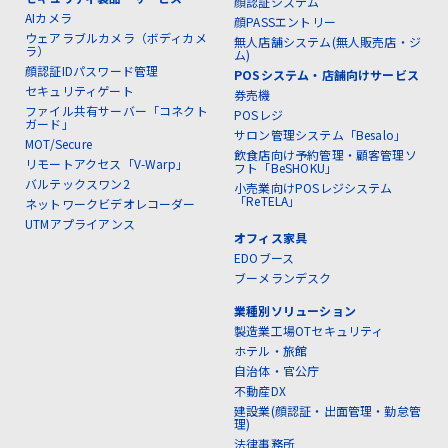
顔認証システム
AIカメラ
顔PASSエントリー
ウェアラブルカメラ（ボディカメ
無人店舗システム(無人販売店・ジ
ラ）
ム)
顔認証IDパスワード管理
POSシステム・店舗向けサービス
セキュリティゲート
券売機
ファイル共有サーバー「コネクト
POSレジ
ガード」
サロン管理システム「Besalo」
MOT/Secure
飲食店向け予約管理・顧客管理ソ
リモートアクセス「V-Warp」
フト「BeSHOKU」
バルテックスワン2
小売業向けPOSレジシステム
「ReTELA」
ネットワークビデオレコーダー
UTMアプライアンス
オフィス家具
EDOブース
ブーメランデスク
業種別ソリューション
製造業工場OTセキュリティ
ホテル・旅館
自治体・官公庁
不動産DX
建設業(顔認証・出面管理・勤怠管
理)
法律事務所