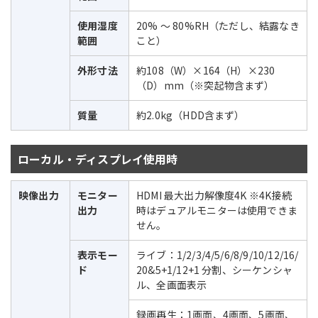
使用湿度
20% ～ 80%RH（ただし、結露なき
範囲
こと）
外形寸法
約108（W）×164（H）×230
（D）mm（※突起物含まず）
質量
約2.0kg（HDD含まず）
ローカル・ディスプレイ使用時
映像出力
モニター
HDMI 最大出力解像度4K ※4K接続
出力
時はデュアルモニターは使用できま
せん。
表示モー
ライブ：1/2/3/4/5/6/8/9/10/12/16/
ド
20&5+1/12+1 分割、シーケンシャ
ル、全画面表示
録画再生：1画面、4画面、5画面、