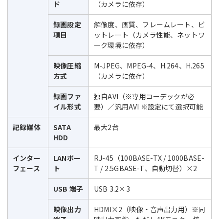
ド
（カメラに依存）
録画設定
解像度、画質、フレームレート、ビ
項目
ットレート（カメラ性能、ネットワ
ーク環境に依存）
映像圧縮
M-JPEG、MPEG-4、H.264、H.265
方式
（カメラに依存）
録画ファ
独自AVI（※専用コーデックが必
イル形式
要）／汎用AVI ※設定にて選択可能
記録媒体
SATA
最大2台
HDD
インター
LANポー
RJ-45（100BASE-TX / 1000BASE-
フェース
ト
T / 2.5GBASE-T、自動切替）×2
USB 端子
USB 3.2×3
映像出力
HDMI×2（映像・音声出力用）※同