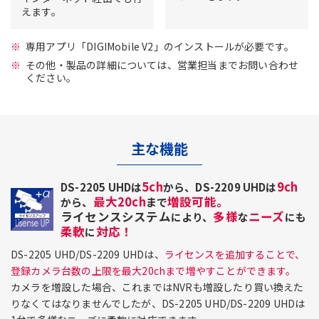
えます。
専用アプリ「DIGIMobile V2」のインストールが必要です。
その他・製品の詳細については、営業担当までお問い合わせ
ください。
主な機能
5ch
9ch
DS-2205 UHDは
から、DS-2209 UHDは
最大20ch
増設可能。
から、
まで
ライセンスシステム
多様
ニーズ
により、
な
にも
柔軟
対応！
に
DS-2205 UHD/DS-2209 UHDは、
ライセンスを追加することで、
登録カメラ台数の上限を最大20chまで増やすことができます。
カメラを増設した場合、これまではNVRも増設したり買い換えた
りなくてはなりませんでしたが、DS-2205 UHD/DS-2209 UHDは