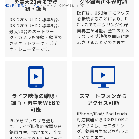
を最大20台まで登
グや録画再生が可能
HOME
>
製品・サービス
>
ネットワークビデオレコーダー
録・録画
操作は、USB端子にマウス
を接続することにより、P
DS-2205 UHD：標準5台、
Cレスでモニタリングや録
DS-2209 UHD：標準9台、
画再生が可能。全てのカメ
最大20台のネットワー
ラのライブ映像を同時に表
ク・カメラを登録・録画で
示させることができます。
きるネットワーク・ビデ
オ・レコーダーです。
ライブ映像の確認・
スマートフォンから
録画・再生をWEBで
アクセス可能
可能
iPhone/iPad/iPod touch
対応機器からDIGISTORに
PCからブラウザを通し
アクセスし、モニタリン
て、ライブ映像の確認から
グ、録画再生などを行うこ
録画再生、設定まで、全て
とができます。
インターネット経由でも行