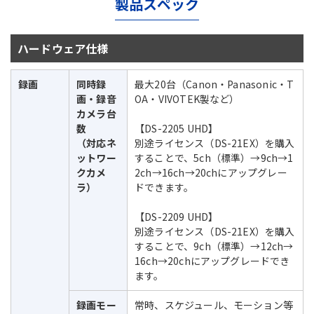
製品スペック
ハードウェア仕様
録画
同時録
最大20台（Canon・Panasonic・T
画・録音
OA・VIVOTEK製など）
カメラ台
数
【DS-2205 UHD】
（対応ネ
別途ライセンス（DS-21EX）を購入
ットワー
することで、5ch（標準）→9ch→1
クカメ
2ch→16ch→20chにアップグレー
ラ）
ドできます。
【DS-2209 UHD】
別途ライセンス（DS-21EX）を購入
することで、9ch（標準）→12ch→
16ch→20chにアップグレードでき
ます。
録画モー
常時、スケジュール、モーション等