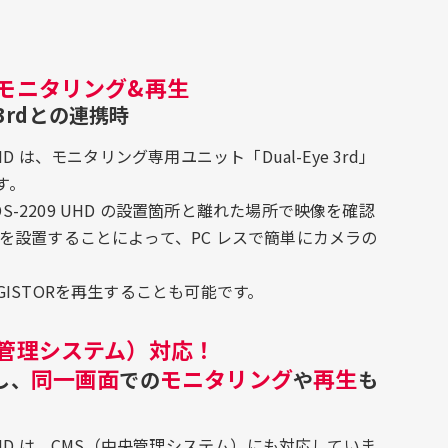
モニタリング&再生
e 3rdとの連携時
9 UHD は、モニタリング専用ユニット「Dual-Eye 3rd」
す。
D/DS-2209 UHD の設置箇所と離れた場所で映像を確認
3rd を設置することによって、PC レスで簡単にカメラの
らDIGISTORを再生することも可能です。
央管理システム）対応！
同一画面
モニタリング
再生
し、
での
や
も
209 UHD は、CMS（中央管理システム）にも対応していま