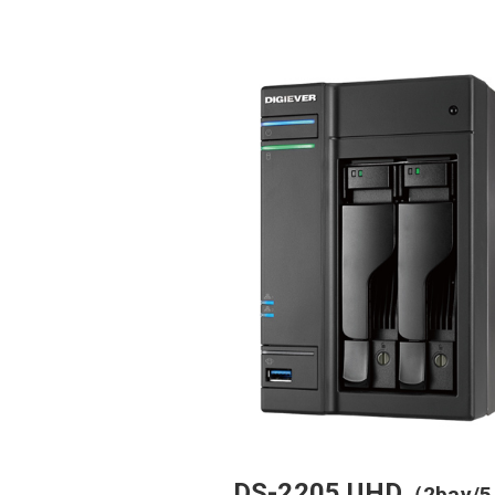
DS-2205 UHD
（2bay/