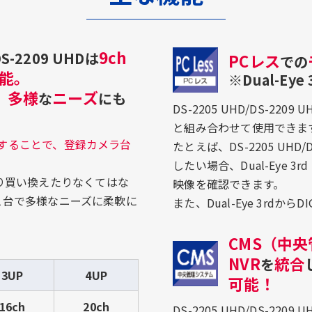
9ch
-2209 UHDは
PCレス
での
能。
※Dual-Ey
多様
ニーズ
、
な
にも
DS-2205 UHD/DS-220
と組み合わせて使用できま
することで、登録カメラ台
たとえば、DS-2205 UH
したい場合、Dual-Eye 
り買い換えたりなくてはな
映像を確認できます。
HDは1台で多様なニーズに柔軟に
また、Dual-Eye 3rdか
CMS（中
NVR
統合
を
3UP
4UP
可能！
16ch
20ch
DS-2205 UHD/DS-2