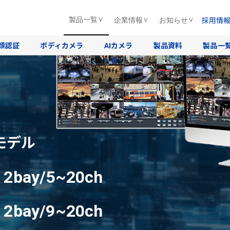
採用情
製品一覧
企業情報
お知らせ
顔認証
ボディカメラ
AIカメラ
製品資料
製品一
モデル
D
2bay/5~20ch
D
2bay/9~20ch