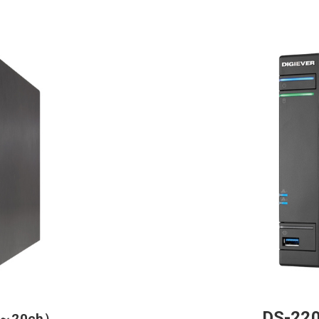
DS-22
5～20ch）