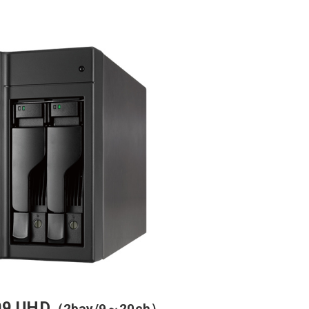
09 UHD
（2bay/9～20ch）