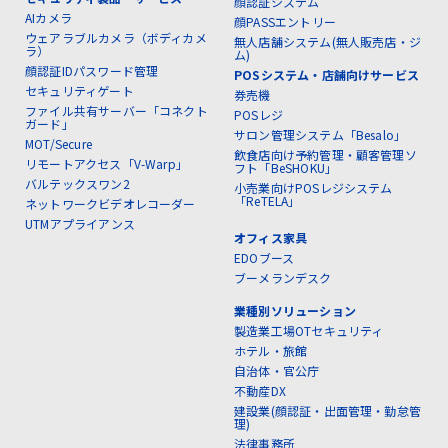
顔認証システム
AIカメラ
顔PASSエントリー
ウェアラブルカメラ（ボディカメ
無人店舗システム(無人販売店・ジ
ラ）
ム)
顔認証IDパスワード管理
POSシステム・店舗向けサービス
セキュリティゲート
券売機
ファイル共有サーバー「コネクト
POSレジ
ガード」
サロン管理システム「Besalo」
MOT/Secure
飲食店向け予約管理・顧客管理ソ
リモートアクセス「V-Warp」
フト「BeSHOKU」
バルテックスワン2
小売業向けPOSレジシステム
「ReTELA」
ネットワークビデオレコーダー
UTMアプライアンス
オフィス家具
EDOブース
ブーメランデスク
業種別ソリューション
製造業工場OTセキュリティ
ホテル・旅館
自治体・官公庁
不動産DX
建設業(顔認証・出面管理・勤怠管
理)
法律事務所