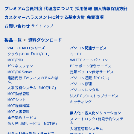
プレミアム会員制度
代理店について
採用情報
個人情報保護方針
カスタマーハラスメントに対する基本方針
免責事項
お問い合わせ
サイトマップ
製品一覧
>
資料ダウンロード
VALTEC MOTシリーズ
パソコン関連サービス
クラウドPBX「MOT/TEL」
ミニPC
MOT/PBX
VALTECノートパソコン
ビジネスフォン
PCサポート保守サービス
MOT/DX Server
定額パソコン保守サービス
電話代行「オフィスのでんわば
パソコン通販「PCバル」
ん」
パソコン修理
人事労務システム「MOT/HG」
パソコンレンタル
MOT勤怠管理
法人PCワンストップサービス
MOTシフト
キッティング
MOT経費精算
MOT文書管理
無人化・省人化ソリューション
電子契約サービス
スマートロック+施設予約システ
ム
法人光回線サービス「MOT光」
入退室管理システム
セキュリティ製品・サービス