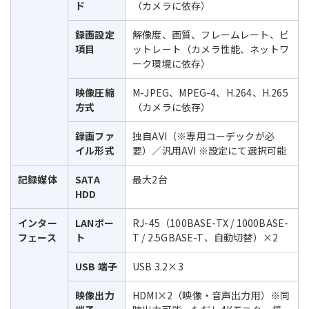
ド
（カメラに依存）
録画設定
解像度、画質、フレームレート、ビ
項目
ットレート（カメラ性能、ネットワ
ーク環境に依存）
映像圧縮
M-JPEG、MPEG-4、H.264、H.265
方式
（カメラに依存）
録画ファ
独自AVI（※専用コーデックが必
イル形式
要）／汎用AVI ※設定にて選択可能
記録媒体
SATA
最大2台
HDD
インター
LANポー
RJ-45（100BASE-TX / 1000BASE-
フェース
ト
T / 2.5GBASE-T、自動切替）×2
USB 端子
USB 3.2×3
映像出力
HDMI×2（映像・音声出力用）※同