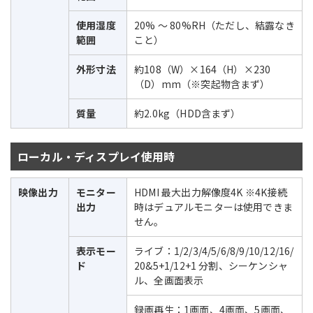
使用湿度
20% ～ 80%RH（ただし、結露なき
範囲
こと）
外形寸法
約108（W）×164（H）×230
（D）mm（※突起物含まず）
質量
約2.0kg（HDD含まず）
ローカル・ディスプレイ使用時
映像出力
モニター
HDMI 最大出力解像度4K ※4K接続
出力
時はデュアルモニターは使用できま
せん。
表示モー
ライブ：1/2/3/4/5/6/8/9/10/12/16/
ド
20&5+1/12+1 分割、シーケンシャ
ル、全画面表示
録画再生：1画面、4画面、5画面、