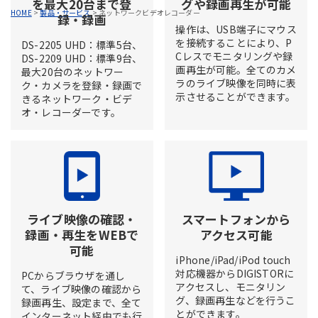
を最大20台まで登
グや録画再生が可能
HOME
>
製品・サービス
>
ネットワークビデオレコーダー
録・録画
操作は、USB端子にマウス
を接続することにより、P
DS-2205 UHD：標準5台、
Cレスでモニタリングや録
DS-2209 UHD：標準9台、
画再生が可能。全てのカメ
最大20台のネットワー
ラのライブ映像を同時に表
ク・カメラを登録・録画で
示させることができます。
きるネットワーク・ビデ
オ・レコーダーです。
ライブ映像の確認・
スマートフォンから
録画・再生をWEBで
アクセス可能
可能
iPhone/iPad/iPod touch
対応機器からDIGISTORに
PCからブラウザを通し
アクセスし、モニタリン
て、ライブ映像の確認から
グ、録画再生などを行うこ
録画再生、設定まで、全て
とができます。
インターネット経由でも行