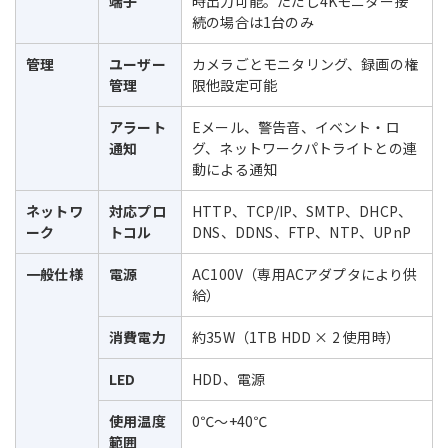
端子
時出力可能。ただし4Kモニター接
続の場合は1台のみ
管理
ユーザー
カメラごとモニタリング、録画の権
管理
限他設定可能
アラート
Eメール、警告音、イベント・ロ
通知
グ、ネットワークパトライトとの連
動による通知
ネットワ
対応プロ
HTTP、TCP/IP、SMTP、DHCP、
ーク
トコル
DNS、DDNS、FTP、NTP、UPnP
一般仕様
電源
AC100V（専用ACアダプタにより供
給）
消費電力
約35W（1TB HDD × 2 使用時）
LED
HDD、電源
使用温度
0℃～+40℃
範囲