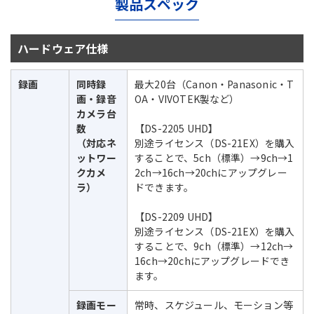
製品スペック
ハードウェア仕様
録画
同時録
最大20台（Canon・Panasonic・T
画・録音
OA・VIVOTEK製など）
カメラ台
数
【DS-2205 UHD】
（対応ネ
別途ライセンス（DS-21EX）を購入
ットワー
することで、5ch（標準）→9ch→1
クカメ
2ch→16ch→20chにアップグレー
ラ）
ドできます。
【DS-2209 UHD】
別途ライセンス（DS-21EX）を購入
することで、9ch（標準）→12ch→
16ch→20chにアップグレードでき
ます。
録画モー
常時、スケジュール、モーション等