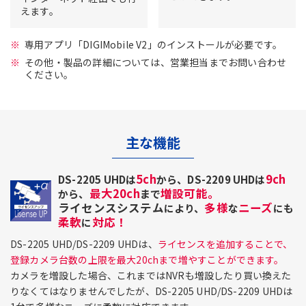
えます。
専用アプリ「DIGIMobile V2」のインストールが必要です。
その他・製品の詳細については、営業担当までお問い合わせ
ください。
主な機能
5ch
9ch
DS-2205 UHDは
から、DS-2209 UHDは
最大20ch
増設可能。
から、
まで
ライセンスシステム
多様
ニーズ
により、
な
にも
柔軟
対応！
に
DS-2205 UHD/DS-2209 UHDは、
ライセンスを追加することで、
登録カメラ台数の上限を最大20chまで増やすことができます。
カメラを増設した場合、これまではNVRも増設したり買い換えた
りなくてはなりませんでしたが、DS-2205 UHD/DS-2209 UHDは