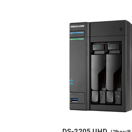
DS-2205 UHD
（2bay/