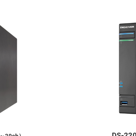
DS-22
5～20ch）