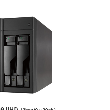
09 UHD
（2bay/9～20ch）