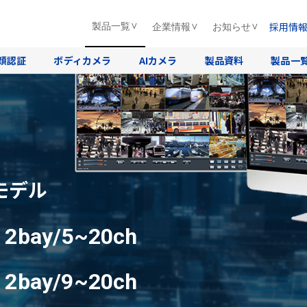
採用情
製品一覧
企業情報
お知らせ
顔認証
ボディカメラ
AIカメラ
製品資料
製品一
モデル
D
2bay/5~20ch
D
2bay/9~20ch