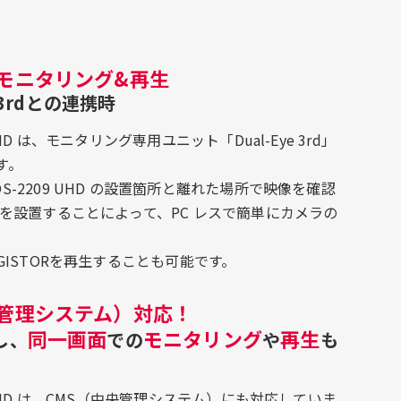
モニタリング&再生
e 3rdとの連携時
9 UHD は、モニタリング専用ユニット「Dual-Eye 3rd」
す。
D/DS-2209 UHD の設置箇所と離れた場所で映像を確認
3rd を設置することによって、PC レスで簡単にカメラの
らDIGISTORを再生することも可能です。
央管理システム）対応！
同一画面
モニタリング
再生
し、
での
や
も
209 UHD は、CMS（中央管理システム）にも対応していま