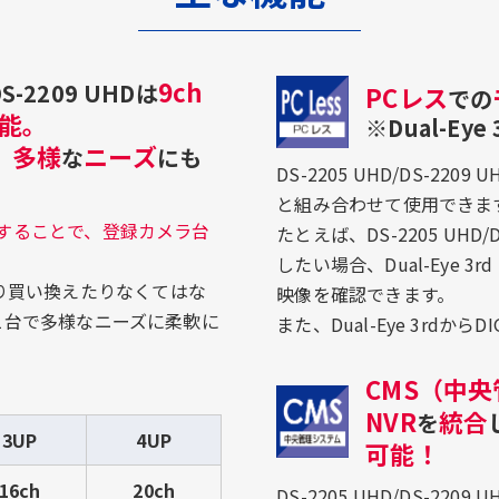
9ch
-2209 UHDは
PCレス
での
能。
※Dual-Ey
多様
ニーズ
、
な
にも
DS-2205 UHD/DS-220
と組み合わせて使用できま
することで、登録カメラ台
たとえば、DS-2205 UH
したい場合、Dual-Eye 
り買い換えたりなくてはな
映像を確認できます。
HDは1台で多様なニーズに柔軟に
また、Dual-Eye 3rdか
CMS（中
NVR
統合
を
3UP
4UP
可能！
16ch
20ch
DS-2205 UHD/DS-2