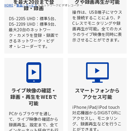
を最大20台まで登
グや録画再生が可能
HOME
>
製品・サービス
>
ネットワークビデオレコーダー
録・録画
操作は、USB端子にマウス
を接続することにより、P
DS-2205 UHD：標準5台、
Cレスでモニタリングや録
DS-2209 UHD：標準9台、
画再生が可能。全てのカメ
最大20台のネットワー
ラのライブ映像を同時に表
ク・カメラを登録・録画で
示させることができます。
きるネットワーク・ビデ
オ・レコーダーです。
ライブ映像の確認・
スマートフォンから
録画・再生をWEBで
アクセス可能
可能
iPhone/iPad/iPod touch
対応機器からDIGISTORに
PCからブラウザを通し
アクセスし、モニタリン
て、ライブ映像の確認から
グ、録画再生などを行うこ
録画再生、設定まで、全て
とができます。
インターネット経由でも行