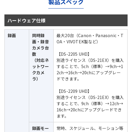
製品スペック
ハードウェア仕様
録画
同時録
最大20台（Canon・Panasonic・T
画・録音
OA・VIVOTEK製など）
カメラ台
数
【DS-2205 UHD】
（対応ネ
別途ライセンス（DS-21EX）を購入
ットワー
することで、5ch（標準）→9ch→1
クカメ
2ch→16ch→20chにアップグレー
ラ）
ドできます。
【DS-2209 UHD】
別途ライセンス（DS-21EX）を購入
することで、9ch（標準）→12ch→
16ch→20chにアップグレードでき
ます。
録画モー
常時、スケジュール、モーション等