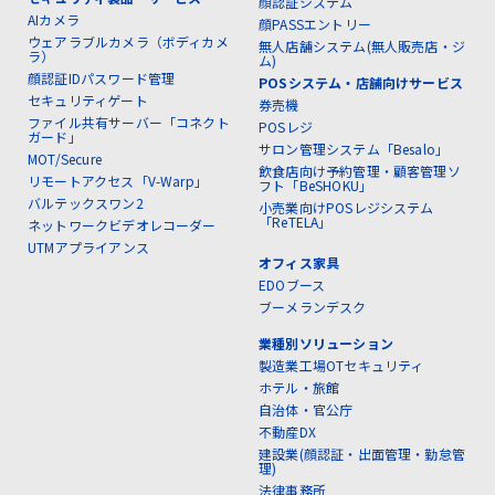
顔認証システム
AIカメラ
顔PASSエントリー
ウェアラブルカメラ（ボディカメ
無人店舗システム(無人販売店・ジ
ラ）
ム)
顔認証IDパスワード管理
POSシステム・店舗向けサービス
セキュリティゲート
券売機
ファイル共有サーバー「コネクト
POSレジ
ガード」
サロン管理システム「Besalo」
MOT/Secure
飲食店向け予約管理・顧客管理ソ
リモートアクセス「V-Warp」
フト「BeSHOKU」
バルテックスワン2
小売業向けPOSレジシステム
「ReTELA」
ネットワークビデオレコーダー
UTMアプライアンス
オフィス家具
EDOブース
ブーメランデスク
業種別ソリューション
製造業工場OTセキュリティ
ホテル・旅館
自治体・官公庁
不動産DX
建設業(顔認証・出面管理・勤怠管
理)
法律事務所