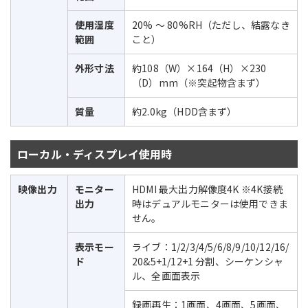
使用湿度
20% ～ 80%RH（ただし、結露なき
範囲
こと）
外形寸法
約108（W）×164（H）×230
（D）mm（※突起物含まず）
質量
約2.0kg（HDD含まず）
ローカル・ディスプレイ使用時
映像出力
モニター
HDMI 最大出力解像度4K ※4K接続
出力
時はデュアルモニターは使用できま
せん。
表示モー
ライブ：1/2/3/4/5/6/8/9/10/12/16/
ド
20&5+1/12+1 分割、シーケンシャ
ル、全画面表示
録画再生：1画面、4画面、5画面、