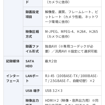
ド
（カメラに依存）
録画設定
解像度、画質、フレームレート、ビ
項目
ットレート（カメラ性能、ネットワ
ーク環境に依存）
映像圧縮
M-JPEG、MPEG-4、H.264、H.265
方式
（カメラに依存）
録画ファ
独自AVI（※専用コーデックが必
イル形式
要）／汎用AVI ※設定にて選択可能
記録媒体
SATA
最大2台
HDD
インター
LANポー
RJ-45（100BASE-TX / 1000BASE-
フェース
ト
T / 2.5GBASE-T、自動切替）×2
USB 端子
USB 3.2×3
映像出力
HDMI×2（映像・音声出力用）※同