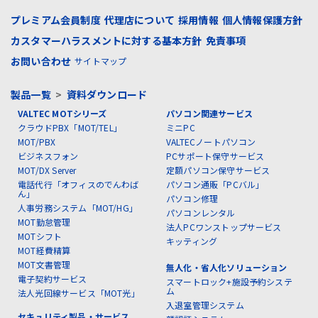
プレミアム会員制度
代理店について
採用情報
個人情報保護方針
カスタマーハラスメントに対する基本方針
免責事項
お問い合わせ
サイトマップ
製品一覧
>
資料ダウンロード
VALTEC MOTシリーズ
パソコン関連サービス
クラウドPBX「MOT/TEL」
ミニPC
MOT/PBX
VALTECノートパソコン
ビジネスフォン
PCサポート保守サービス
MOT/DX Server
定額パソコン保守サービス
電話代行「オフィスのでんわば
パソコン通販「PCバル」
ん」
パソコン修理
人事労務システム「MOT/HG」
パソコンレンタル
MOT勤怠管理
法人PCワンストップサービス
MOTシフト
キッティング
MOT経費精算
MOT文書管理
無人化・省人化ソリューション
電子契約サービス
スマートロック+施設予約システ
ム
法人光回線サービス「MOT光」
入退室管理システム
セキュリティ製品・サービス