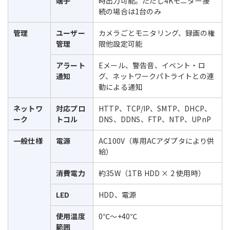
端子
時出力可能。ただし4Kモニター接
続の場合は1台のみ
管理
ユーザー
カメラごとモニタリング、録画の権
管理
限他設定可能
アラート
Eメール、警告音、イベント・ロ
通知
グ、ネットワークパトライトとの連
動による通知
ネットワ
対応プロ
HTTP、TCP/IP、SMTP、DHCP、
ーク
トコル
DNS、DDNS、FTP、NTP、UPnP
一般仕様
電源
AC100V（専用ACアダプタにより供
給）
消費電力
約35W（1TB HDD × 2 使用時）
LED
HDD、電源
使用温度
0℃～+40℃
範囲