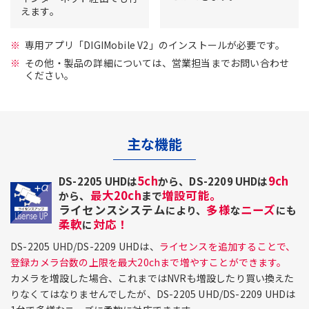
えます。
専用アプリ「DIGIMobile V2」のインストールが必要です。
その他・製品の詳細については、営業担当までお問い合わせ
ください。
主な機能
5ch
9ch
DS-2205 UHDは
から、DS-2209 UHDは
最大20ch
増設可能。
から、
まで
ライセンスシステム
多様
ニーズ
により、
な
にも
柔軟
対応！
に
DS-2205 UHD/DS-2209 UHDは、
ライセンスを追加することで、
登録カメラ台数の上限を最大20chまで増やすことができます。
カメラを増設した場合、これまではNVRも増設したり買い換えた
りなくてはなりませんでしたが、DS-2205 UHD/DS-2209 UHDは