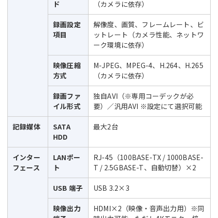
ド
（カメラに依存）
録画設定
解像度、画質、フレームレート、ビ
項目
ットレート（カメラ性能、ネットワ
ーク環境に依存）
映像圧縮
M-JPEG、MPEG-4、H.264、H.265
方式
（カメラに依存）
録画ファ
独自AVI（※専用コーデックが必
イル形式
要）／汎用AVI ※設定にて選択可能
記録媒体
SATA
最大2台
HDD
インター
LANポー
RJ-45（100BASE-TX / 1000BASE-
フェース
ト
T / 2.5GBASE-T、自動切替）×2
USB 端子
USB 3.2×3
映像出力
HDMI×2（映像・音声出力用）※同