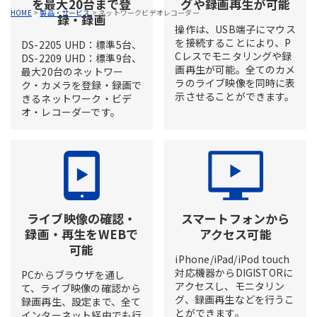
を最大20台まで登
グや録画再生が可能
HOME
>
製品・サービス
>
ネットワークビデオレコーダー
録・録画
操作は、USB端子にマウス
を接続することにより、P
DS-2205 UHD：標準5台、
Cレスでモニタリングや録
DS-2209 UHD：標準9台、
画再生が可能。全てのカメ
最大20台のネットワー
ラのライブ映像を同時に表
ク・カメラを登録・録画で
示させることができます。
きるネットワーク・ビデ
オ・レコーダーです。
ライブ映像の確認・
スマートフォンから
録画・再生をWEBで
アクセス可能
可能
iPhone/iPad/iPod touch
対応機器からDIGISTORに
PCからブラウザを通し
アクセスし、モニタリン
て、ライブ映像の確認から
グ、録画再生などを行うこ
録画再生、設定まで、全て
とができます。
インターネット経由でも行