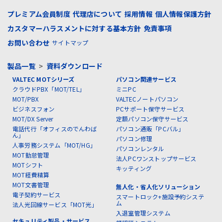
プレミアム会員制度
代理店について
採用情報
個人情報保護方針
カスタマーハラスメントに対する基本方針
免責事項
お問い合わせ
サイトマップ
製品一覧
>
資料ダウンロード
VALTEC MOTシリーズ
パソコン関連サービス
クラウドPBX「MOT/TEL」
ミニPC
MOT/PBX
VALTECノートパソコン
ビジネスフォン
PCサポート保守サービス
MOT/DX Server
定額パソコン保守サービス
電話代行「オフィスのでんわば
パソコン通販「PCバル」
ん」
パソコン修理
人事労務システム「MOT/HG」
パソコンレンタル
MOT勤怠管理
法人PCワンストップサービス
MOTシフト
キッティング
MOT経費精算
MOT文書管理
無人化・省人化ソリューション
電子契約サービス
スマートロック+施設予約システ
ム
法人光回線サービス「MOT光」
入退室管理システム
セキュリティ製品・サービス