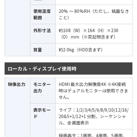
使用湿度
20% ～ 80%RH（ただし、結露なき
範囲
こと）
外形寸法
約108（W）×164（H）×230
（D）mm（※突起物含まず）
質量
約2.0kg（HDD含まず）
ローカル・ディスプレイ使用時
映像出力
モニター
HDMI 最大出力解像度4K ※4K接続
出力
時はデュアルモニターは使用できま
せん。
表示モー
ライブ：1/2/3/4/5/6/8/9/10/12/16/
ド
20&5+1/12+1 分割、シーケンシャ
ル、全画面表示
録画再生：1画面、4画面、5画面、