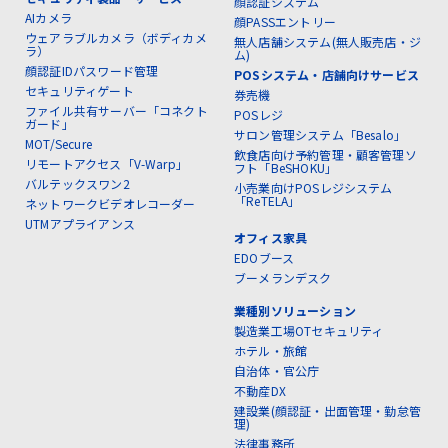
顔認証システム
AIカメラ
顔PASSエントリー
ウェアラブルカメラ（ボディカメ
無人店舗システム(無人販売店・ジ
ラ）
ム)
顔認証IDパスワード管理
POSシステム・店舗向けサービス
セキュリティゲート
券売機
ファイル共有サーバー「コネクト
POSレジ
ガード」
サロン管理システム「Besalo」
MOT/Secure
飲食店向け予約管理・顧客管理ソ
リモートアクセス「V-Warp」
フト「BeSHOKU」
バルテックスワン2
小売業向けPOSレジシステム
「ReTELA」
ネットワークビデオレコーダー
UTMアプライアンス
オフィス家具
EDOブース
ブーメランデスク
業種別ソリューション
製造業工場OTセキュリティ
ホテル・旅館
自治体・官公庁
不動産DX
建設業(顔認証・出面管理・勤怠管
理)
法律事務所