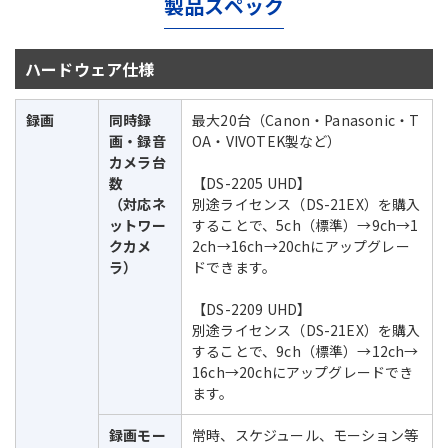
製品スペック
ハードウェア仕様
録画
同時録
最大20台（Canon・Panasonic・T
画・録音
OA・VIVOTEK製など）
カメラ台
数
【DS-2205 UHD】
（対応ネ
別途ライセンス（DS-21EX）を購入
ットワー
することで、5ch（標準）→9ch→1
クカメ
2ch→16ch→20chにアップグレー
ラ）
ドできます。
【DS-2209 UHD】
別途ライセンス（DS-21EX）を購入
することで、9ch（標準）→12ch→
16ch→20chにアップグレードでき
ます。
録画モー
常時、スケジュール、モーション等