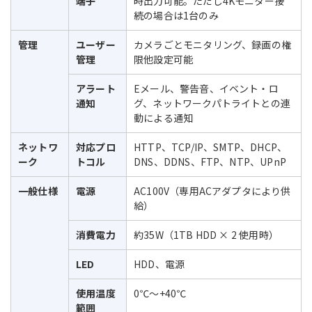
端子
時出力可能。ただし4Kモニター接
続の場合は1台のみ
管理
ユーザー
カメラごとモニタリング、録画の権
管理
限他設定可能
アラート
Eメール、警告音、イベント・ロ
通知
グ、ネットワークパトライトとの連
動による通知
ネットワ
対応プロ
HTTP、TCP/IP、SMTP、DHCP、
ーク
トコル
DNS、DDNS、FTP、NTP、UPnP
一般仕様
電源
AC100V（専用ACアダプタにより供
給）
消費電力
約35W（1TB HDD × 2 使用時）
LED
HDD、電源
使用温度
0℃～+40℃
範囲