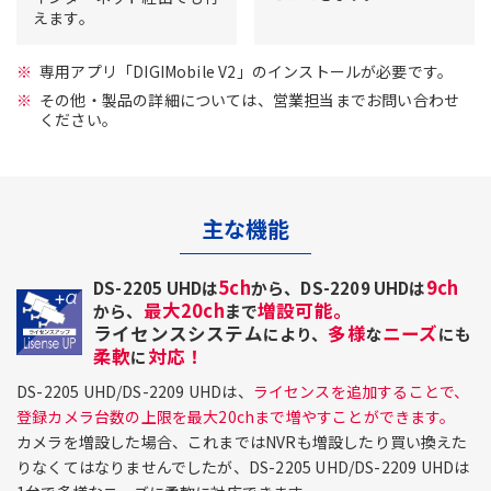
えます。
専用アプリ「DIGIMobile V2」のインストールが必要です。
その他・製品の詳細については、営業担当までお問い合わせ
ください。
主な機能
5ch
9ch
DS-2205 UHDは
から、DS-2209 UHDは
最大20ch
増設可能。
から、
まで
ライセンスシステム
多様
ニーズ
により、
な
にも
柔軟
対応！
に
DS-2205 UHD/DS-2209 UHDは、
ライセンスを追加することで、
登録カメラ台数の上限を最大20chまで増やすことができます。
カメラを増設した場合、これまではNVRも増設したり買い換えた
りなくてはなりませんでしたが、DS-2205 UHD/DS-2209 UHDは