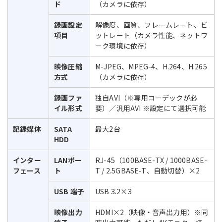
ド
（カメラに依存）
録画設定
解像度、画質、フレームレート、ビ
項目
ットレート（カメラ性能、ネットワ
ーク環境に依存）
映像圧縮
M-JPEG、MPEG-4、H.264、H.265
方式
（カメラに依存）
録画ファ
独自AVI（※専用コーデックが必
イル形式
要）／汎用AVI ※設定にて選択可能
記録媒体
SATA
最大2台
HDD
インター
LANポー
RJ-45（100BASE-TX / 1000BASE-
フェース
ト
T / 2.5GBASE-T、自動切替）×2
USB 端子
USB 3.2×3
映像出力
HDMI×2（映像・音声出力用）※同