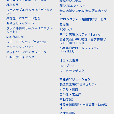
顔認証システム
AIカメラ
顔PASSエントリー
ウェアラブルカメラ（ボディカメ
無人店舗システム(無人販売店・ジ
ラ）
ム)
顔認証IDパスワード管理
POSシステム・店舗向けサービス
セキュリティゲート
券売機
ファイル共有サーバー「コネクト
POSレジ
ガード」
サロン管理システム「Besalo」
MOT/Secure
飲食店向け予約管理・顧客管理ソ
リモートアクセス「V-Warp」
フト「BeSHOKU」
バルテックスワン2
小売業向けPOSレジシステム
「ReTELA」
ネットワークビデオレコーダー
UTMアプライアンス
オフィス家具
EDOブース
ブーメランデスク
業種別ソリューション
製造業工場OTセキュリティ
ホテル・旅館
自治体・官公庁
不動産DX
建設業(顔認証・出面管理・勤怠管
理)
法律事務所