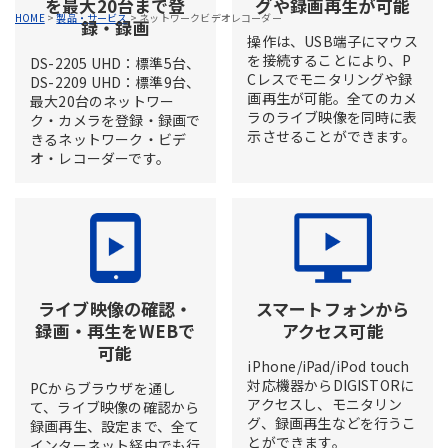
を最大20台まで登
グや録画再生が可能
HOME
>
製品・サービス
>
ネットワークビデオレコーダー
録・録画
操作は、USB端子にマウス
を接続することにより、P
DS-2205 UHD：標準5台、
Cレスでモニタリングや録
DS-2209 UHD：標準9台、
画再生が可能。全てのカメ
最大20台のネットワー
ラのライブ映像を同時に表
ク・カメラを登録・録画で
示させることができます。
きるネットワーク・ビデ
オ・レコーダーです。
ライブ映像の確認・
スマートフォンから
録画・再生をWEBで
アクセス可能
可能
iPhone/iPad/iPod touch
対応機器からDIGISTORに
PCからブラウザを通し
アクセスし、モニタリン
て、ライブ映像の確認から
グ、録画再生などを行うこ
録画再生、設定まで、全て
とができます。
インターネット経由でも行