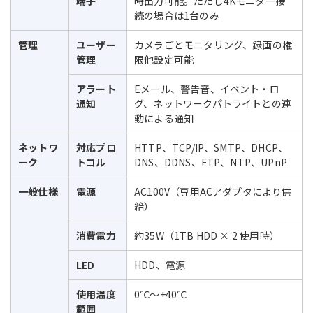
端子
時出力可能。ただし4Kモニター接
続の場合は1台のみ
管理
ユーザー
カメラごとモニタリング、録画の権
管理
限他設定可能
アラート
Eメール、警告音、イベント・ロ
通知
グ、ネットワークパトライトとの連
動による通知
ネットワ
対応プロ
HTTP、TCP/IP、SMTP、DHCP、
ーク
トコル
DNS、DDNS、FTP、NTP、UPnP
一般仕様
電源
AC100V（専用ACアダプタにより供
給）
消費電力
約35W（1TB HDD × 2 使用時）
LED
HDD、電源
使用温度
0℃～+40℃
範囲