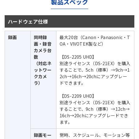
製品スペック
ハードウェア仕様
録画
同時録
最大20台（Canon・Panasonic・T
画・録音
OA・VIVOTEK製など）
カメラ台
数
【DS-2205 UHD】
（対応ネ
別途ライセンス（DS-21EX）を購入
ットワー
することで、5ch（標準）→9ch→1
クカメ
2ch→16ch→20chにアップグレー
ラ）
ドできます。
【DS-2209 UHD】
別途ライセンス（DS-21EX）を購入
することで、9ch（標準）→12ch→
16ch→20chにアップグレードでき
ます。
録画モー
常時、スケジュール、モーション等