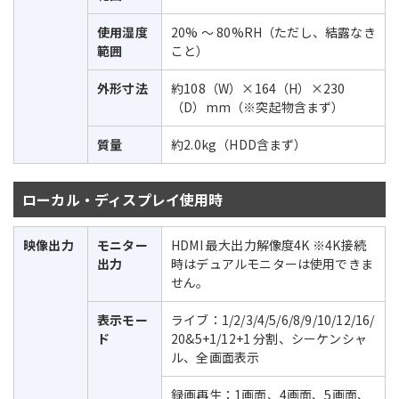
使用湿度
20% ～ 80%RH（ただし、結露なき
範囲
こと）
外形寸法
約108（W）×164（H）×230
（D）mm（※突起物含まず）
質量
約2.0kg（HDD含まず）
ローカル・ディスプレイ使用時
映像出力
モニター
HDMI 最大出力解像度4K ※4K接続
出力
時はデュアルモニターは使用できま
せん。
表示モー
ライブ：1/2/3/4/5/6/8/9/10/12/16/
ド
20&5+1/12+1 分割、シーケンシャ
ル、全画面表示
録画再生：1画面、4画面、5画面、