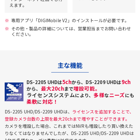
えます。
専用アプリ「DIGIMobile V2」のインストールが必要です。
その他・製品の詳細については、営業担当までお問い合わせ
ください。
主な機能
5ch
9ch
DS-2205 UHDは
から、DS-2209 UHDは
最大20ch
増設可能。
から、
まで
ライセンスシステム
多様
ニーズ
により、
な
にも
柔軟
対応！
に
DS-2205 UHD/DS-2209 UHDは、
ライセンスを追加することで、
登録カメラ台数の上限を最大20chまで増やすことができます。
カメラを増設した場合、これまではNVRも増設したり買い換えた
りなくてはなりませんでしたが、DS-2205 UHD/DS-2209 UHDは