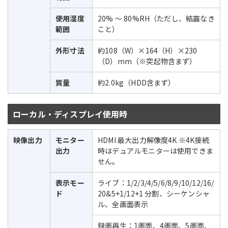
使用湿度
20% ～ 80%RH（ただし、結露なき
範囲
こと）
外形寸法
約108（W）×164（H）×230
（D）mm（※突起物含まず）
質量
約2.0kg（HDD含まず）
ローカル・ディスプレイ使用時
映像出力
モニター
HDMI 最大出力解像度4K ※4K接続
出力
時はデュアルモニターは使用できま
せん。
表示モー
ライブ：1/2/3/4/5/6/8/9/10/12/16/
ド
20&5+1/12+1 分割、シーケンシャ
ル、全画面表示
録画再生：1画面、4画面、5画面、