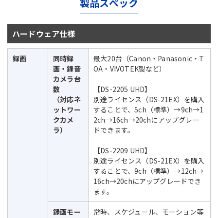
製品スペック
ハードウェア仕様
録画
同時録
最大20台（Canon・Panasonic・T
画・録音
OA・VIVOTEK製など）
カメラ台
数
【DS-2205 UHD】
（対応ネ
別途ライセンス（DS-21EX）を購入
ットワー
することで、5ch（標準）→9ch→1
クカメ
2ch→16ch→20chにアップグレー
ラ）
ドできます。
【DS-2209 UHD】
別途ライセンス（DS-21EX）を購入
することで、9ch（標準）→12ch→
16ch→20chにアップグレードでき
ます。
録画モー
常時、スケジュール、モーション等