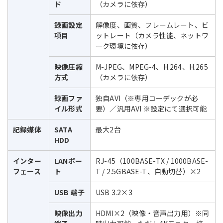
ド
（カメラに依存）
録画設定
解像度、画質、フレームレート、ビ
項目
ットレート（カメラ性能、ネットワ
ーク環境に依存）
映像圧縮
M-JPEG、MPEG-4、H.264、H.265
方式
（カメラに依存）
録画ファ
独自AVI（※専用コーデックが必
イル形式
要）／汎用AVI ※設定にて選択可能
記録媒体
SATA
最大2台
HDD
インター
LANポー
RJ-45（100BASE-TX / 1000BASE-
フェース
ト
T / 2.5GBASE-T、自動切替）×2
USB 端子
USB 3.2×3
映像出力
HDMI×2（映像・音声出力用）※同