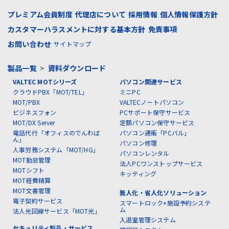
プレミアム会員制度
代理店について
採用情報
個人情報保護方針
カスタマーハラスメントに対する基本方針
免責事項
お問い合わせ
サイトマップ
製品一覧
>
資料ダウンロード
VALTEC MOTシリーズ
パソコン関連サービス
クラウドPBX「MOT/TEL」
ミニPC
MOT/PBX
VALTECノートパソコン
ビジネスフォン
PCサポート保守サービス
MOT/DX Server
定額パソコン保守サービス
電話代行「オフィスのでんわば
パソコン通販「PCバル」
ん」
パソコン修理
人事労務システム「MOT/HG」
パソコンレンタル
MOT勤怠管理
法人PCワンストップサービス
MOTシフト
キッティング
MOT経費精算
MOT文書管理
無人化・省人化ソリューション
電子契約サービス
スマートロック+施設予約システ
ム
法人光回線サービス「MOT光」
入退室管理システム
セキュリティ製品・サービス