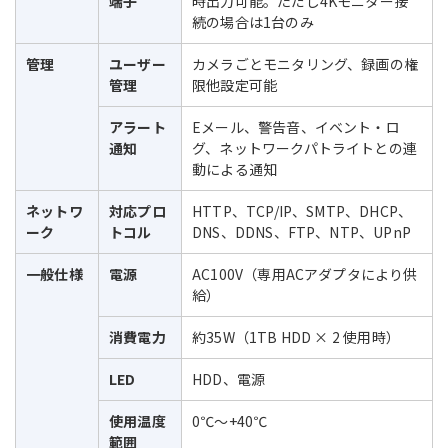
端子
時出力可能。ただし4Kモニター接
続の場合は1台のみ
管理
ユーザー
カメラごとモニタリング、録画の権
管理
限他設定可能
アラート
Eメール、警告音、イベント・ロ
通知
グ、ネットワークパトライトとの連
動による通知
ネットワ
対応プロ
HTTP、TCP/IP、SMTP、DHCP、
ーク
トコル
DNS、DDNS、FTP、NTP、UPnP
一般仕様
電源
AC100V（専用ACアダプタにより供
給）
消費電力
約35W（1TB HDD × 2 使用時）
LED
HDD、電源
使用温度
0℃～+40℃
範囲