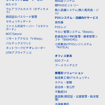
顔認証システム
AIカメラ
顔PASSエントリー
ウェアラブルカメラ（ボディカメ
無人店舗システム(無人販売店・ジ
ラ）
ム)
顔認証IDパスワード管理
POSシステム・店舗向けサービス
セキュリティゲート
券売機
ファイル共有サーバー「コネクト
POSレジ
ガード」
サロン管理システム「Besalo」
MOT/Secure
飲食店向け予約管理・顧客管理ソ
リモートアクセス「V-Warp」
フト「BeSHOKU」
バルテックスワン2
小売業向けPOSレジシステム
「ReTELA」
ネットワークビデオレコーダー
UTMアプライアンス
オフィス家具
EDOブース
ブーメランデスク
業種別ソリューション
製造業工場OTセキュリティ
ホテル・旅館
自治体・官公庁
不動産DX
建設業(顔認証・出面管理・勤怠管
理)
法律事務所