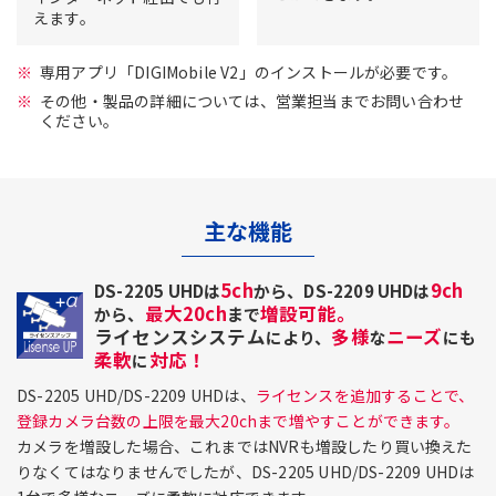
えます。
専用アプリ「DIGIMobile V2」のインストールが必要です。
その他・製品の詳細については、営業担当までお問い合わせ
ください。
主な機能
5ch
9ch
DS-2205 UHDは
から、DS-2209 UHDは
最大20ch
増設可能。
から、
まで
ライセンスシステム
多様
ニーズ
により、
な
にも
柔軟
対応！
に
DS-2205 UHD/DS-2209 UHDは、
ライセンスを追加することで、
登録カメラ台数の上限を最大20chまで増やすことができます。
カメラを増設した場合、これまではNVRも増設したり買い換えた
りなくてはなりませんでしたが、DS-2205 UHD/DS-2209 UHDは