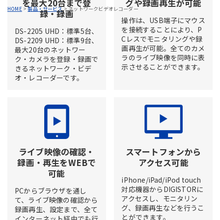
を最大20台まで登
グや録画再生が可能
HOME
>
製品・サービス
>
ネットワークビデオレコーダー
録・録画
操作は、USB端子にマウス
を接続することにより、P
DS-2205 UHD：標準5台、
Cレスでモニタリングや録
DS-2209 UHD：標準9台、
画再生が可能。全てのカメ
最大20台のネットワー
ラのライブ映像を同時に表
ク・カメラを登録・録画で
示させることができます。
きるネットワーク・ビデ
オ・レコーダーです。
ライブ映像の確認・
スマートフォンから
録画・再生をWEBで
アクセス可能
可能
iPhone/iPad/iPod touch
対応機器からDIGISTORに
PCからブラウザを通し
アクセスし、モニタリン
て、ライブ映像の確認から
グ、録画再生などを行うこ
録画再生、設定まで、全て
とができます。
インターネット経由でも行