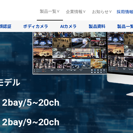
採用情
製品一覧
企業情報
お知らせ
顔認証
ボディカメラ
AIカメラ
製品資料
製品一
モデル
D
2bay/5~20ch
D
2bay/9~20ch