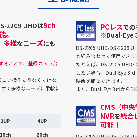
9ch
-2209 UHDは
PCレス
での
能。
※Dual-Ey
多様
ニーズ
、
な
にも
DS-2205 UHD/DS-220
と組み合わせて使用できま
することで、登録カメラ台
たとえば、DS-2205 UH
したい場合、Dual-Eye 
り買い換えたりなくてはな
映像を確認できます。
HDは1台で多様なニーズに柔軟に
また、Dual-Eye 3rdか
CMS（中
NVR
統合
を
3UP
4UP
可能！
16ch
20ch
DS-2205 UHD/DS-2