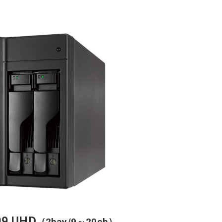
09 UHD
（2bay/9～20ch）