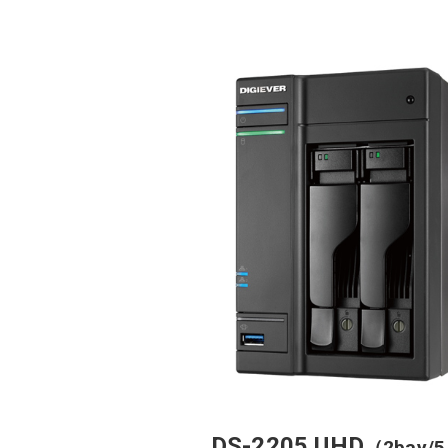
DS-2205 UHD
（2bay/