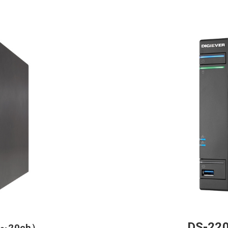
DS-22
5～20ch）