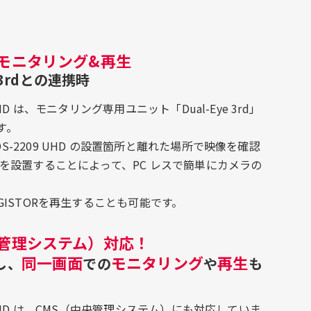
モニタリング&再生
e 3rdとの連携時
9 UHD は、モニタリング専用ユニット「Dual-Eye 3rd」
す。
D/DS-2209 UHD の設置箇所と離れた場所で映像を確認
3rd を設置することによって、PC レスで簡単にカメラの
らDIGISTORを再生することも可能です。
央管理システム）対応！
同一画面
モニタリング
再生
し、
での
や
も
209 UHD は、CMS（中央管理システム）にも対応していま