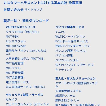
カスタマーハラスメントに対する基本方針
免責事項
お問い合わせ
サイトマップ
製品一覧
>
資料ダウンロード
VALTEC MOTシリーズ
パソコン関連サービス
クラウドPBX「MOT/TEL」
ミニPC
MOT/PBX
VALTECノートパソコン
ビジネスフォン
PCサポート保守サービス
MOT/DX Server
定額パソコン保守サービス
電話代行「オフィスのでんわば
パソコン通販「PCバル」
ん」
パソコン修理
人事労務システム「MOT/HG」
パソコンレンタル
MOT勤怠管理
法人PCワンストップサービス
MOTシフト
キッティング
MOT経費精算
MOT文書管理
無人化・省人化ソリューション
電子契約サービス
スマートロック+施設予約システ
ム
法人光回線サービス「MOT光」
入退室管理システム
セキュリティ製品・サービス
顔認証システム
AIカメラ
顔PASSエントリー
ウェアラブルカメラ（ボディカメ
無人店舗システム(無人販売店・ジ