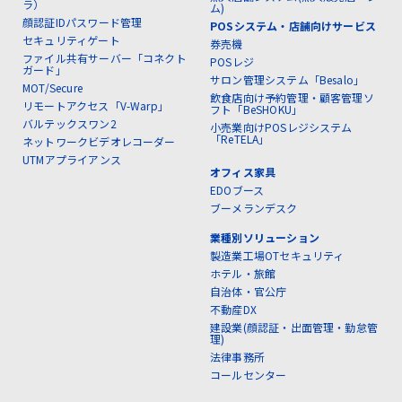
ラ）
ム)
顔認証IDパスワード管理
POSシステム・店舗向けサービス
セキュリティゲート
券売機
ファイル共有サーバー「コネクト
POSレジ
ガード」
サロン管理システム「Besalo」
MOT/Secure
飲食店向け予約管理・顧客管理ソ
リモートアクセス「V-Warp」
フト「BeSHOKU」
バルテックスワン2
小売業向けPOSレジシステム
「ReTELA」
ネットワークビデオレコーダー
UTMアプライアンス
オフィス家具
EDOブース
ブーメランデスク
業種別ソリューション
製造業工場OTセキュリティ
ホテル・旅館
自治体・官公庁
不動産DX
建設業(顔認証・出面管理・勤怠管
理)
法律事務所
コールセンター