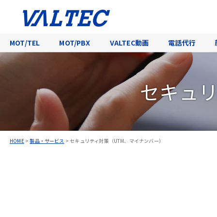
MOT/TEL
MOT/PBX
VALTEC動画
電話代行
セキュリ
HOME
>
製品・サービス
>
セキュリティ対策（UTM、マイナンバー）