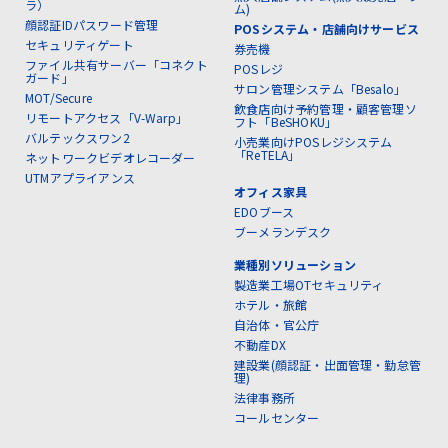
ラ）
ム)
顔認証IDパスワード管理
POSシステム・店舗向けサービス
セキュリティゲート
券売機
ファイル共有サーバー「コネクト
POSレジ
ガード」
サロン管理システム「Besalo」
MOT/Secure
飲食店向け予約管理・顧客管理ソ
リモートアクセス「V-Warp」
フト「BeSHOKU」
バルテックスワン2
小売業向けPOSレジシステム
「ReTELA」
ネットワークビデオレコーダー
UTMアプライアンス
オフィス家具
EDOブース
ブーメランデスク
業種別ソリューション
製造業工場OTセキュリティ
ホテル・旅館
自治体・官公庁
不動産DX
建設業(顔認証・出面管理・勤怠管
理)
法律事務所
コールセンター