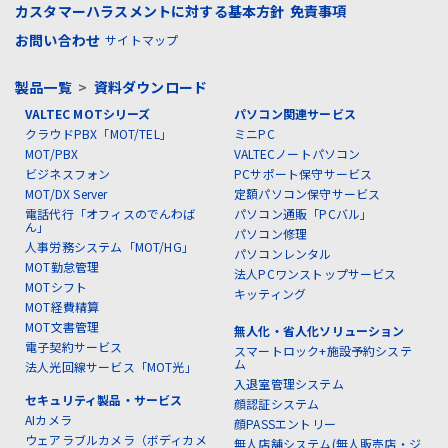
カスタマーハラスメントに対する基本方針
免責事項
お問い合わせ
サイトマップ
製品一覧
>
資料ダウンロード
VALTEC MOTシリーズ
パソコン関連サービス
クラウドPBX「MOT/TEL」
ミニPC
MOT/PBX
VALTECノートパソコン
ビジネスフォン
PCサポート保守サービス
MOT/DX Server
定額パソコン保守サービス
電話代行「オフィスのでんわば
パソコン通販「PCバル」
ん」
パソコン修理
人事労務システム「MOT/HG」
パソコンレンタル
MOT勤怠管理
法人PCワンストップサービス
MOTシフト
キッティング
MOT経費精算
MOT文書管理
無人化・省人化ソリューション
電子契約サービス
スマートロック+施設予約システ
ム
法人光回線サービス「MOT光」
入退室管理システム
セキュリティ製品・サービス
顔認証システム
AIカメラ
顔PASSエントリー
ウェアラブルカメラ（ボディカメ
無人店舗システム(無人販売店・ジ